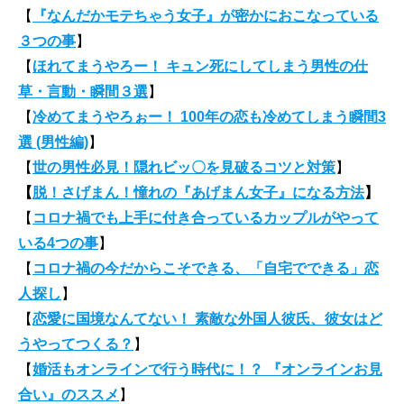
【
『なんだかモテちゃう女子』が密かにおこなっている
３つの事
】
【
ほれてまうやろー！ キュン死にしてしまう男性の仕
草・言動・瞬間３選
】
【
冷めてまうやろぉー！ 100年の恋も冷めてしまう瞬間3
選 (男性編)
】
【
世の男性必見！隠れビッ〇を見破るコツと対策
】
【
脱！さげまん！憧れの『あげまん女子』になる方法
】
【
コロナ禍でも上手に付き合っているカップルがやって
いる4つの事
】
【
コロナ禍の今だからこそできる、「自宅でできる」恋
人探し
】
【
恋愛に国境なんてない！ 素敵な外国人彼氏、彼女はど
うやってつくる？
】
【
婚活もオンラインで行う時代に！？ 『オンラインお見
合い』のススメ
】