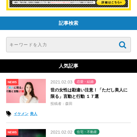
記事検索
人気記事
2021.02.03
恋愛・結婚
NEWS
世の女性は勘違い注意！「ただし美人に
限る」言動と行動 １７選
投稿者：森田
イケメン
美人
2021.02.02
住宅・不動産
NEWS