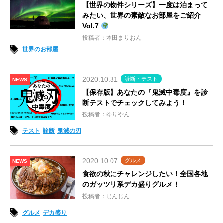
【世界の物件シリーズ】一度は泊まって
みたい、世界の素敵なお部屋をご紹介
Vol.7
投稿者：本田まりおん
世界のお部屋
2020.10.31
診断・テスト
NEWS
【保存版】あなたの『鬼滅中毒度』を診
断テストでチェックしてみよう！
投稿者：ゆりやん
テスト
診断
鬼滅の刃
2020.10.07
グルメ
NEWS
食欲の秋にチャレンジしたい！全国各地
のガッツリ系デカ盛りグルメ！
投稿者：じんじん
グルメ
デカ盛り