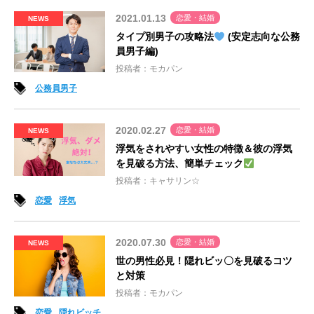
2021.01.13
恋愛・結婚
NEWS
タイプ別男子の攻略法
(安定志向な公務
員男子編)
投稿者：モカパン
公務員男子
2020.02.27
恋愛・結婚
NEWS
浮気をされやすい女性の特徴＆彼の浮気
を見破る方法、簡単チェック
投稿者：キャサリン☆
恋愛
浮気
2020.07.30
恋愛・結婚
NEWS
世の男性必見！隠れビッ〇を見破るコツ
と対策
投稿者：モカパン
恋愛
隠れビッチ