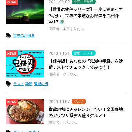
2021.02.02
住宅・不動産
NEWS
【世界の物件シリーズ】一度は泊まって
みたい、世界の素敵なお部屋をご紹介
Vol.7
投稿者：本田まりおん
世界のお部屋
2020.10.31
診断・テスト
NEWS
【保存版】あなたの『鬼滅中毒度』を診
断テストでチェックしてみよう！
投稿者：ゆりやん
テスト
診断
鬼滅の刃
2020.10.07
グルメ
NEWS
食欲の秋にチャレンジしたい！全国各地
のガッツリ系デカ盛りグルメ！
投稿者：じんじん