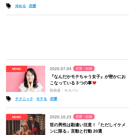
冷める
恋愛
2020.07.04
恋愛・結婚
NEWS
『なんだかモテちゃう女子』が密かにお
こなっている３つの事
投稿者：モカパン
テクニック
モテる
恋愛
2020.10.23
恋愛・結婚
NEWS
世の男性は勘違い注意！「ただしイケメ
ンに限る」言動と行動 20選