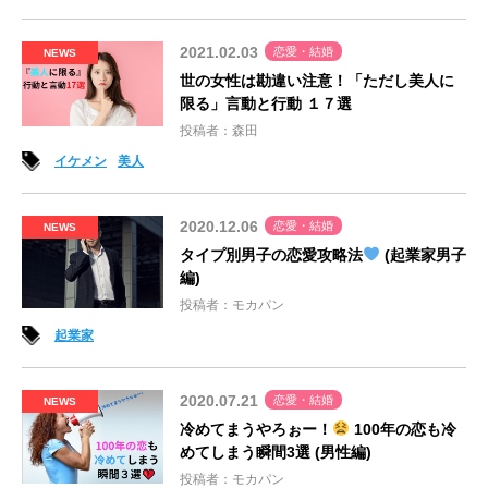
2021.02.03
恋愛・結婚
NEWS
世の女性は勘違い注意！「ただし美人に
限る」言動と行動 １７選
投稿者：森田
イケメン
美人
2020.12.06
恋愛・結婚
NEWS
タイプ別男子の恋愛攻略法
(起業家男子
編)
投稿者：モカパン
起業家
2020.07.21
恋愛・結婚
NEWS
冷めてまうやろぉー！
100年の恋も冷
めてしまう瞬間3選 (男性編)
投稿者：モカパン