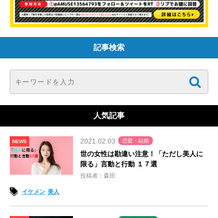
記事検索
人気記事
2021.02.03
恋愛・結婚
NEWS
世の女性は勘違い注意！「ただし美人に
限る」言動と行動 １７選
投稿者：森田
イケメン
美人