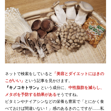
ネットで検索をしていると
「美容とダイエットにはきの
こがいい」
という記事を見かけます。
『キノコキトサン』
という成分に、
中性脂肪を減らし、
メタボを予防する効果がある
そうですね。
ビタミンやナイアシンなどの栄養も豊富で「とにかく食
べておけば間違いない！」感のあるきのこですが……私