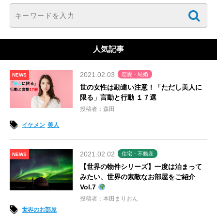
人気記事
2021.02.03
恋愛・結婚
NEWS
世の女性は勘違い注意！「ただし美人に
限る」言動と行動 １７選
投稿者：森田
イケメン
美人
2021.02.02
住宅・不動産
NEWS
【世界の物件シリーズ】一度は泊まって
みたい、世界の素敵なお部屋をご紹介
Vol.7
投稿者：本田まりおん
世界のお部屋