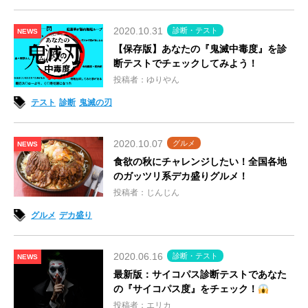
2020.10.31
診断・テスト
NEWS
【保存版】あなたの『鬼滅中毒度』を診
断テストでチェックしてみよう！
投稿者：ゆりやん
テスト
診断
鬼滅の刃
2020.10.07
グルメ
NEWS
食欲の秋にチャレンジしたい！全国各地
のガッツリ系デカ盛りグルメ！
投稿者：じんじん
グルメ
デカ盛り
2020.06.16
診断・テスト
NEWS
最新版：サイコパス診断テストであなた
の『サイコパス度』をチェック！
投稿者：エリカ