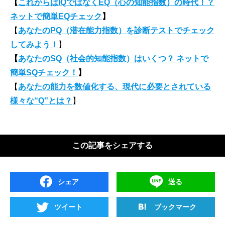
【
これからはIQではなくEQ（心の知能指数）の時代！？
ネットで簡単EQチェック
】
【
あなたのPQ（潜在能力指数）を診断テストでチェック
してみよう！
】
【
あなたのSQ（社会的知能指数）はいくつ？ ネットで
簡単SQチェック！
】
【
あなたの能力を数値化する、現代に必要とされている
様々な“Q”とは？
】
この記事をシェアする
シェア
送る
ツイート
ブックマーク