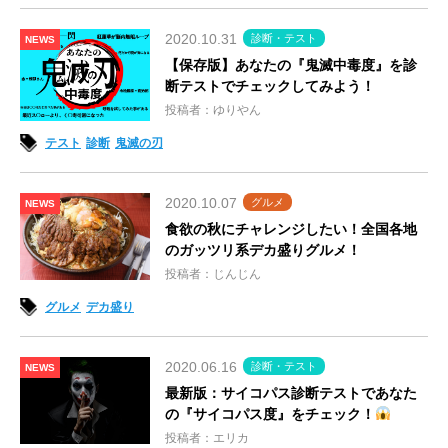
2020.10.31
診断・テスト
NEWS
【保存版】あなたの『鬼滅中毒度』を診
断テストでチェックしてみよう！
投稿者：ゆりやん
テスト
診断
鬼滅の刃
2020.10.07
グルメ
NEWS
食欲の秋にチャレンジしたい！全国各地
のガッツリ系デカ盛りグルメ！
投稿者：じんじん
グルメ
デカ盛り
2020.06.16
診断・テスト
NEWS
最新版：サイコパス診断テストであなた
の『サイコパス度』をチェック！
投稿者：エリカ