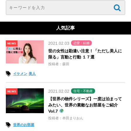
人気記事
2021.02.03
恋愛・結婚
NEWS
世の女性は勘違い注意！「ただし美人に
限る」言動と行動 １７選
投稿者：森田
イケメン
美人
2021.02.02
住宅・不動産
NEWS
【世界の物件シリーズ】一度は泊まって
みたい、世界の素敵なお部屋をご紹介
Vol.7
投稿者：本田まりおん
世界のお部屋