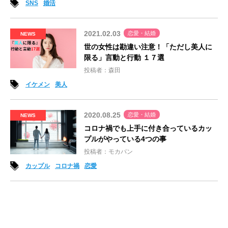
SNS
婚活
2021.02.03
恋愛・結婚
NEWS
世の女性は勘違い注意！「ただし美人に
限る」言動と行動 １７選
投稿者：森田
イケメン
美人
2020.08.25
恋愛・結婚
NEWS
コロナ禍でも上手に付き合っているカッ
プルがやっている4つの事
投稿者：モカパン
カップル
コロナ禍
恋愛