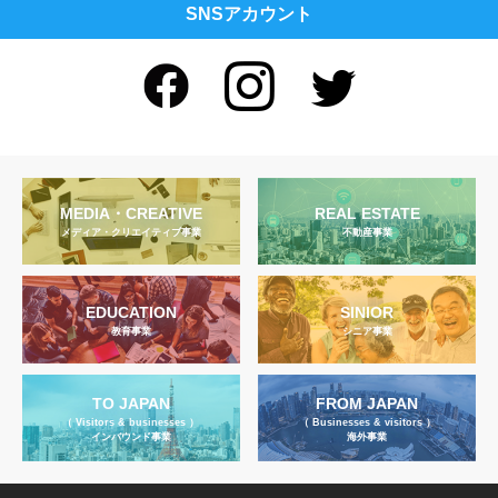
SNSアカウント
MEDIA・CREATIVE
REAL ESTATE
メディア・クリエイティブ事業
不動産事業
EDUCATION
SINIOR
教育事業
シニア事業
TO JAPAN
FROM JAPAN
（ Visitors & businesses ）
（ Businesses & visitors ）
インバウンド事業
海外事業