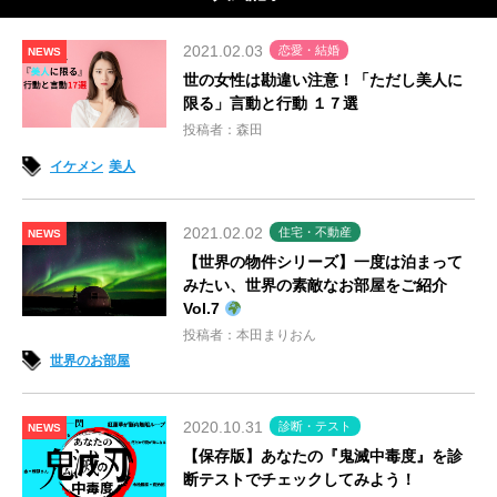
2021.02.03
恋愛・結婚
NEWS
世の女性は勘違い注意！「ただし美人に
限る」言動と行動 １７選
投稿者：森田
イケメン
美人
2021.02.02
住宅・不動産
NEWS
【世界の物件シリーズ】一度は泊まって
みたい、世界の素敵なお部屋をご紹介
Vol.7
投稿者：本田まりおん
世界のお部屋
2020.10.31
診断・テスト
NEWS
【保存版】あなたの『鬼滅中毒度』を診
断テストでチェックしてみよう！