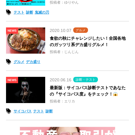
投稿者：ゆりやん
テスト
診断
鬼滅の刃
2020.10.07
グルメ
NEWS
食欲の秋にチャレンジしたい！全国各地
のガッツリ系デカ盛りグルメ！
投稿者：じんじん
グルメ
デカ盛り
2020.06.16
診断・テスト
NEWS
最新版：サイコパス診断テストであなた
の『サイコパス度』をチェック！
投稿者：エリカ
サイコパス
テスト
診断