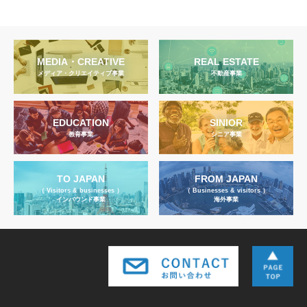
MEDIA・CREATIVE
REAL ESTATE
メディア・クリエイティブ事業
不動産事業
EDUCATION
SINIOR
教育事業
シニア事業
TO JAPAN
FROM JAPAN
（ Visitors & businesses ）
（ Businesses & visitors ）
インバウンド事業
海外事業