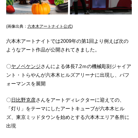
(画像出典：
六本木アートナイト公式
)
六本木アートナイトでは2009年の第1回より例えば次の
ようなアート作品が公開されてきました。
〇
ヤノベケンジ
さんによる体長7.2ｍの機械彫刻ジャイア
ント・トらやんが六本木ヒルズアリーナに出現し、パフ
ォーマンスを展開
〇
日比野克彦
さんをアートディレクターに迎えての、
「灯り」をテーマにしたアートキューブが六本木ヒル
ズ、東京ミッドタウンを始めとする六本木エリア各所に
出現