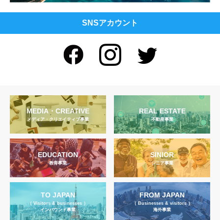
SNSアカウント
MEDIA・CREATIVE
REAL ESTATE
メディア・クリエイティブ事業
不動産事業
EDUCATION
SINIOR
教育事業
シニア事業
TO JAPAN
FROM JAPAN
（ Visitors & businesses ）
（ Businesses & visitors ）
インバウンド事業
海外事業