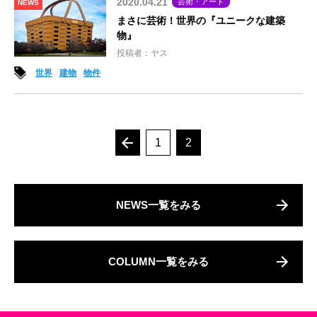
2020.04.21
芸術・アート
NEWS
まさに芸術！世界の『ユニークな建築
物』
投稿者：ヤス
世界
建物
物件
1
2
NEWS一覧をみる
COLUMN一覧をみる