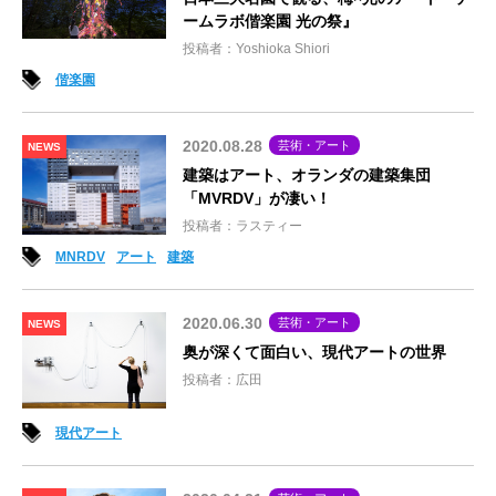
ームラボ偕楽園 光の祭』
投稿者：Yoshioka Shiori
偕楽園
2020.08.28
芸術・アート
NEWS
建築はアート、オランダの建築集団
「MVRDV」が凄い！
投稿者：ラスティー
MNRDV
アート
建築
2020.06.30
芸術・アート
NEWS
奥が深くて面白い、現代アートの世界
投稿者：広田
現代アート