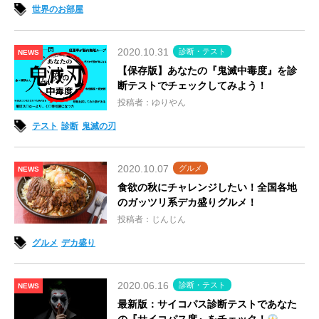
世界のお部屋
2020.10.31
診断・テスト
NEWS
【保存版】あなたの『鬼滅中毒度』を診
断テストでチェックしてみよう！
投稿者：ゆりやん
テスト
診断
鬼滅の刃
2020.10.07
グルメ
NEWS
食欲の秋にチャレンジしたい！全国各地
のガッツリ系デカ盛りグルメ！
投稿者：じんじん
グルメ
デカ盛り
2020.06.16
診断・テスト
NEWS
最新版：サイコパス診断テストであなた