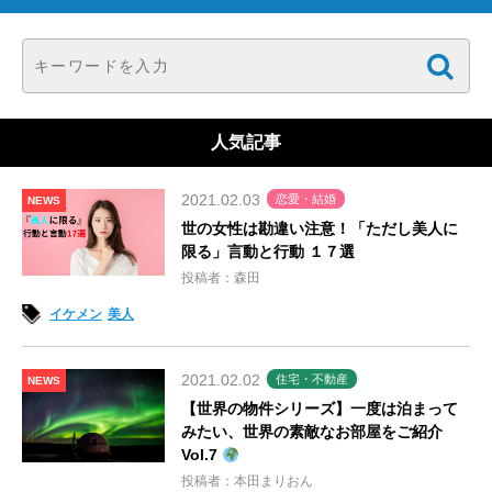
人気記事
2021.02.03
恋愛・結婚
NEWS
世の女性は勘違い注意！「ただし美人に
限る」言動と行動 １７選
投稿者：森田
イケメン
美人
2021.02.02
住宅・不動産
NEWS
【世界の物件シリーズ】一度は泊まって
みたい、世界の素敵なお部屋をご紹介
Vol.7
投稿者：本田まりおん