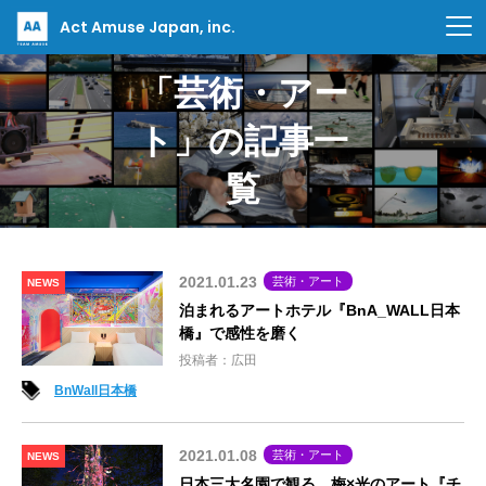
Act Amuse Japan, inc.
「芸術・アー
ト」の記事一
覧
2021.01.23
芸術・アート
NEWS
泊まれるアートホテル『BnA_WALL日本
橋』で感性を磨く
投稿者：広田
BnWall日本橋
2021.01.08
芸術・アート
NEWS
日本三大名園で観る、梅×光のアート『チ