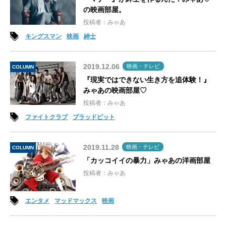
の映画部屋。
投稿者：みゃあ
キングスマン
映画
紳士
2019.12.06
映画・テレビ
COLUMN
『現実ではできない生き方を追体験！』
みゃあの映画部屋♡
投稿者：みゃあ
ファイトクラブ
ブラッドピット
2019.11.28
映画・テレビ
COLUMN
「カッコイイの暴力」みゃあの洋画部屋
投稿者：みゃあ
エンタメ
マッドマックス
映画