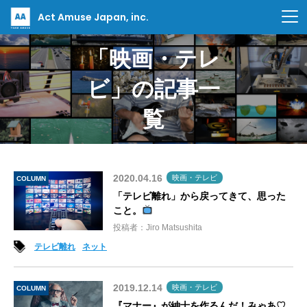
Act Amuse Japan, inc.
「映画・テレ
ビ」の記事一
覧
2020.04.16
映画・テレビ
COLUMN
「テレビ離れ」から戻ってきて、思った
こと。
投稿者：Jiro Matsushita
テレビ離れ
ネット
2019.12.14
映画・テレビ
COLUMN
『マナー』が紳士を作るんだ！みゃあ♡