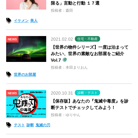
限る」言動と行動 １７選
投稿者：森田
イケメン
美人
2021.02.02
住宅・不動産
NEWS
【世界の物件シリーズ】一度は泊まって
みたい、世界の素敵なお部屋をご紹介
Vol.7
投稿者：本田まりおん
世界のお部屋
2020.10.31
診断・テスト
NEWS
【保存版】あなたの『鬼滅中毒度』を診
断テストでチェックしてみよう！
投稿者：ゆりやん
テスト
診断
鬼滅の刃