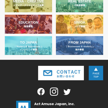
MEDIA・CREATIVE
REAL ESTATE
メディア・クリエイティブ事業
不動産事業
EDUCATION
SINIOR
教育事業
シニア事業
TO JAPAN
FROM JAPAN
（ Visitors & businesses ）
（ Businesses & visitors ）
インバウンド事業
海外事業
Act Amuse Japan, inc.