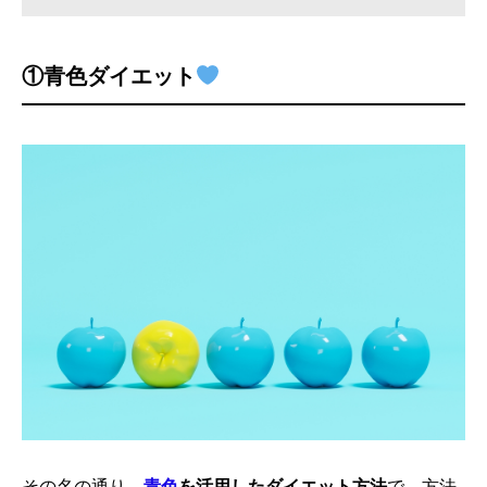
①
青色ダイエット
その名の通り、
青色
を活用したダイエット方法
で、方法