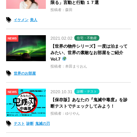
限る」言動と行動 １７選
投稿者：森田
イケメン
美人
2021.02.02
住宅・不動産
NEWS
【世界の物件シリーズ】一度は泊まって
みたい、世界の素敵なお部屋をご紹介
Vol.7
投稿者：本田まりおん
世界のお部屋
2020.10.31
診断・テスト
NEWS
【保存版】あなたの『鬼滅中毒度』を診
断テストでチェックしてみよう！
投稿者：ゆりやん
テスト
診断
鬼滅の刃