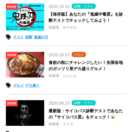
2020.10.31
診断・テスト
NEWS
【保存版】あなたの『鬼滅中毒度』を診
断テストでチェックしてみよう！
投稿者：ゆりやん
テスト
診断
鬼滅の刃
2020.10.07
グルメ
NEWS
食欲の秋にチャレンジしたい！全国各地
のガッツリ系デカ盛りグルメ！
投稿者：じんじん
グルメ
デカ盛り
2020.06.16
診断・テスト
NEWS
最新版：サイコパス診断テストであなた
の『サイコパス度』をチェック！
投稿者：エリカ