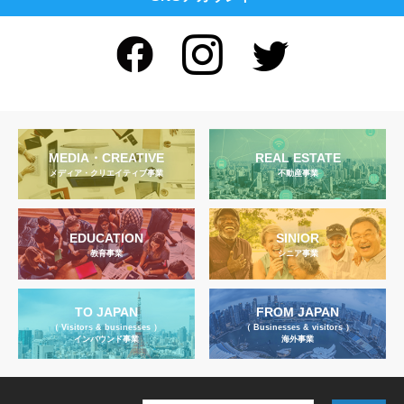
MEDIA・CREATIVE
REAL ESTATE
メディア・クリエイティブ事業
不動産事業
EDUCATION
SINIOR
教育事業
シニア事業
TO JAPAN
FROM JAPAN
（ Visitors & businesses ）
（ Businesses & visitors ）
インバウンド事業
海外事業