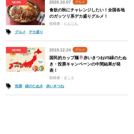
2020.10.07
グルメ
NEWS
食欲の秋にチャレンジしたい！全国各地
のガッツリ系デカ盛りグルメ！
投稿者：じんじん
グルメ
デカ盛り
2019.12.24
グルメ
NEWS
国民的カップ麺
赤いきつねVS緑のたぬ
き・投票キャンペーンの中間結果が発
表！
投稿者：まこと
投票
緑のたぬき
赤いきつね