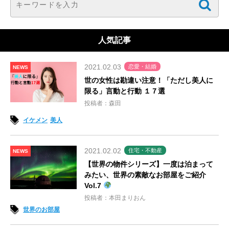
人気記事
2021.02.03
恋愛・結婚
NEWS
世の女性は勘違い注意！「ただし美人に
限る」言動と行動 １７選
投稿者：森田
イケメン
美人
2021.02.02
住宅・不動産
NEWS
【世界の物件シリーズ】一度は泊まって
みたい、世界の素敵なお部屋をご紹介
Vol.7
投稿者：本田まりおん
世界のお部屋