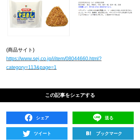
(商品サイト)
https://www.sej.co.jp/i/item/08044660.html?
category=113&page=1
この記事をシェアする
シェア
送る
ツイート
ブックマーク