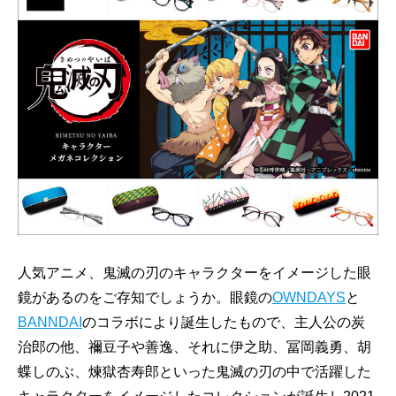
人気アニメ、鬼滅の刃のキャラクターをイメージした眼
鏡があるのをご存知でしょうか。眼鏡の
OWNDAYS
と
BANNDAI
のコラボにより誕生したもので、主人公の炭
治郎の他、禰豆子や善逸、それに伊之助、冨岡義勇、胡
蝶しのぶ、煉獄杏寿郎といった鬼滅の刃の中で活躍した