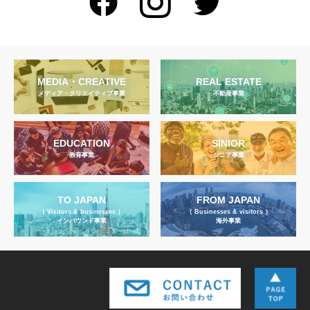
MEDIA・CREATIVE
REAL ESTATE
メディア・クリエイティブ事業
不動産事業
EDUCATION
SINIOR
教育事業
シニア事業
TO JAPAN
FROM JAPAN
（ Visitors & businesses ）
（ Businesses & visitors ）
インバウンド事業
海外事業