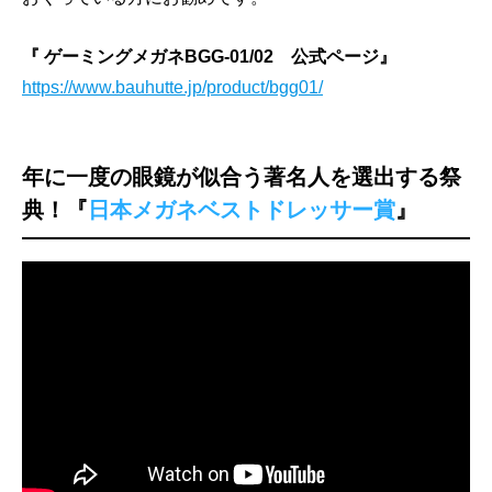
『 ゲーミングメガネBGG-01/02 公式ページ』
https://www.bauhutte.jp/product/bgg01/
年に一度の眼鏡が似合う著名人を選出する祭
典！『
日本メガネベストドレッサー賞
』