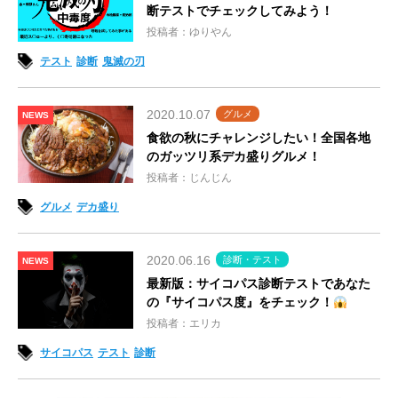
断テストでチェックしてみよう！
投稿者：ゆりやん
テスト
診断
鬼滅の刃
2020.10.07
グルメ
NEWS
食欲の秋にチャレンジしたい！全国各地
のガッツリ系デカ盛りグルメ！
投稿者：じんじん
グルメ
デカ盛り
2020.06.16
診断・テスト
NEWS
最新版：サイコパス診断テストであなた
の『サイコパス度』をチェック！
投稿者：エリカ
サイコパス
テスト
診断