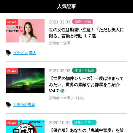
人気記事
2021.02.03
恋愛・結婚
NEWS
世の女性は勘違い注意！「ただし美人に
限る」言動と行動 １７選
投稿者：森田
イケメン
美人
2021.02.02
住宅・不動産
NEWS
【世界の物件シリーズ】一度は泊まって
みたい、世界の素敵なお部屋をご紹介
Vol.7
投稿者：本田まりおん
世界のお部屋
2020.10.31
診断・テスト
NEWS
【保存版】あなたの『鬼滅中毒度』を診