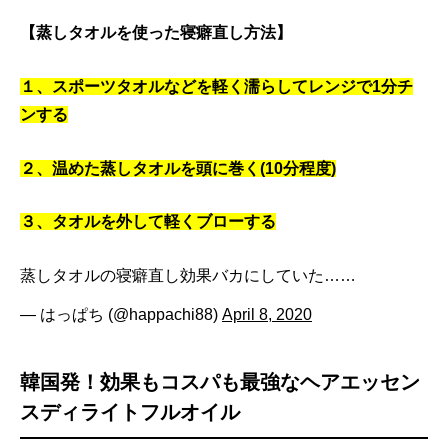
【蒸しタオルを使った寝癖直し方法】
１、スポーツタオルなどを軽く濡らしてレンジで1分チ
ンする
２、温めた蒸しタオルを頭に巻く(10分程度)
３、タオルを外して軽くブローする
蒸しタオルの寝癖直し効果バカにしていた……
— はっぱち (@happachi88)
April 8, 2020
韓国発！効果もコスパも最強なヘアエッセン
スディライトフルオイル