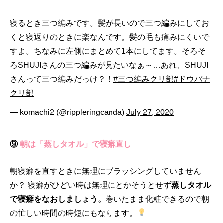
寝るとき三つ編みです。髪が長いので三つ編みにしてお
くと寝返りのときに楽なんです。髪の毛も痛みにくいで
すよ。ちなみに左側にまとめて1本にしてます。そろそ
ろSHUJIさんの三つ編みが見たいなぁ～…あれ、SHUJI
さんって三つ編みだっけ？！
#三つ編みクリ部
#ドウバナ
クリ部
— komachi2 (@rippleringcanda)
July 27, 2020
⑨
朝は「蒸しタオル」で寝癖直し
朝寝癖を直すときに無理にブラッシングしていません
か？ 寝癖がひどい時は無理にとかそうとせず
蒸しタオル
で寝癖をなおしましょう。
巻いたまま化粧できるので朝
の忙しい時間の時短にもなります。