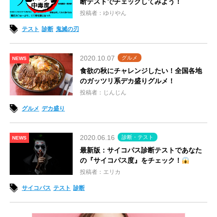
断テストでチェックしてみよう！
投稿者：ゆりやん
テスト
診断
鬼滅の刃
2020.10.07
グルメ
NEWS
食欲の秋にチャレンジしたい！全国各地
のガッツリ系デカ盛りグルメ！
投稿者：じんじん
グルメ
デカ盛り
2020.06.16
診断・テスト
NEWS
最新版：サイコパス診断テストであなた
の『サイコパス度』をチェック！
投稿者：エリカ
サイコパス
テスト
診断