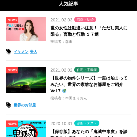
人気記事
2021.02.03
恋愛・結婚
NEWS
世の女性は勘違い注意！「ただし美人に
限る」言動と行動 １７選
投稿者：森田
イケメン
美人
2021.02.02
住宅・不動産
NEWS
【世界の物件シリーズ】一度は泊まって
みたい、世界の素敵なお部屋をご紹介
Vol.7
投稿者：本田まりおん
世界のお部屋
2020.10.31
診断・テスト
NEWS
【保存版】あなたの『鬼滅中毒度』を診