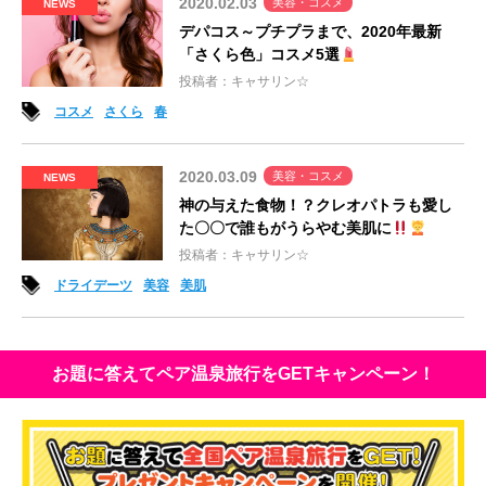
2020.02.03
美容・コスメ
NEWS
デパコス～プチプラまで、2020年最新
「さくら色」コスメ5選
投稿者：キャサリン☆
コスメ
さくら
春
2020.03.09
美容・コスメ
NEWS
神の与えた食物！？クレオパトラも愛し
た〇〇で誰もがうらやむ美肌に
投稿者：キャサリン☆
ドライデーツ
美容
美肌
お題に答えてペア温泉旅行をGETキャンペーン！