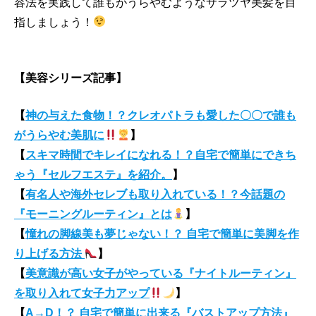
容法を実践して誰もがうらやむようなサラツヤ美髪を目
指しましょう！
【美容シリーズ記事】
【
神の与えた食物！？クレオパトラも愛した〇〇で誰も
がうらやむ美肌に
】
【
スキマ時間でキレイになれる！？自宅で簡単にできち
ゃう『セルフエステ』を紹介。
】
【
有名人や海外セレブも取り入れている！？今話題の
『モーニングルーティン』とは
】
【
憧れの脚線美も夢じゃない！？ 自宅で簡単に美脚を作
り上げる方法
】
【
美意識が高い女子がやっている『ナイトルーティン』
を取り入れて女子力アップ
】
【
A→D！？ 自宅で簡単に出来る『バストアップ方法』