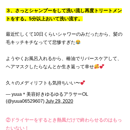
３、さっとシャンプーをして洗い流し再度トリートメン
トをする。5分以上おいて洗い流す。
最近忙しくて10日くらいシャワーのみだったから、髪の
毛キッチキチなってて悲惨すぎた
ようやくお風呂入れるから、椿油でリバースケアして、
ヘアマスクしたらなんとか生き返って幸せ
久々のメディリフトも気持ちいい〜
— yuua＊美容好きゆるゆるアラサーOL
(@yuua06529607)
July 29, 2020
②
ドライヤーをするとき熱風だけで終わらせるのはもっ
たいない
！