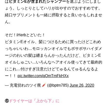
は
ビタミンEが含まれたシャンプー
を選ぶようにしまし
ょう。しっとりとしてハリが出やすのでおすすめです。
経口サプリメントも一緒に摂取すると良いかもしれませ
ん。
そだ！iHerbとどいた！
ビタミンEオイル、髪につけるために買ったけどこれめ
っちゃいいわ…モロッカンオイルでもボサボサハイダメ
ージのわいの髪は纏まらんかったんだけど、ビタミンE
オイルしゅごい…いろんなヘアオイル使ってきて最終的
にこれ…付けすぎ注意だけどてゅるんてゅるんなるよ
ー！！
pic.twitter.com/qOmTmFkHXx
— 充電切れのツイ廃
(@bptm785)
June 26, 2020
⑥
ドライヤーは「上から下」に