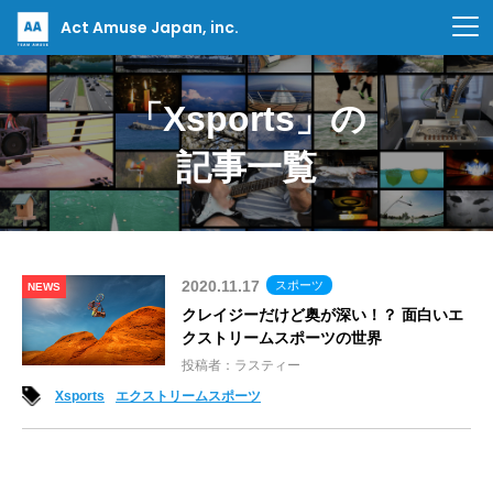
Act Amuse Japan, inc.
「Xsports」の
記事一覧
2020.11.17
スポーツ
NEWS
クレイジーだけど奥が深い！？ 面白いエ
クストリームスポーツの世界
投稿者：ラスティー
Xsports
エクストリームスポーツ