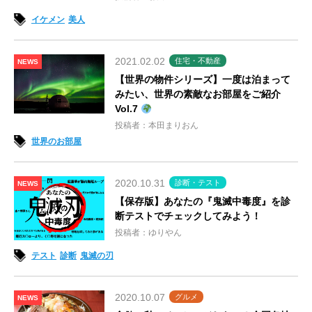
イケメン
美人
2021.02.02
住宅・不動産
NEWS
【世界の物件シリーズ】一度は泊まって
みたい、世界の素敵なお部屋をご紹介
Vol.7
投稿者：本田まりおん
世界のお部屋
2020.10.31
診断・テスト
NEWS
【保存版】あなたの『鬼滅中毒度』を診
断テストでチェックしてみよう！
投稿者：ゆりやん
テスト
診断
鬼滅の刃
2020.10.07
グルメ
NEWS