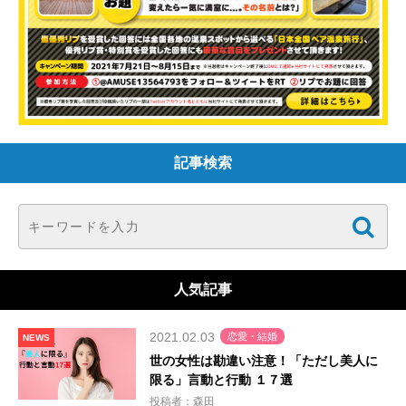
記事検索
人気記事
2021.02.03
恋愛・結婚
NEWS
世の女性は勘違い注意！「ただし美人に
限る」言動と行動 １７選
投稿者：森田