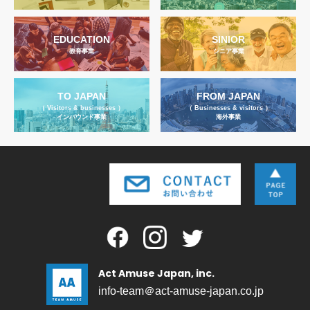
EDUCATION
SINIOR
教育事業
シニア事業
TO JAPAN
FROM JAPAN
（ Visitors & businesses ）
（ Businesses & visitors ）
インバウンド事業
海外事業
Act Amuse Japan, inc.
info-team＠act-amuse-japan.co.jp