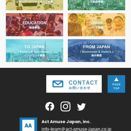
メディア・クリエイティブ事業
不動産事業
EDUCATION
SINIOR
教育事業
シニア事業
TO JAPAN
FROM JAPAN
（ Visitors & businesses ）
（ Businesses & visitors ）
インバウンド事業
海外事業
Act Amuse Japan, inc.
info-team＠act-amuse-japan.co.jp