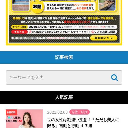
記事検索
人気記事
2021.02.03
恋愛・結婚
NEWS
世の女性は勘違い注意！「ただし美人に
限る」言動と行動 １７選