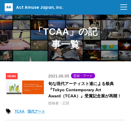
Act Amuse Japan, inc.
「TCAA」の記
事一覧
2021.06.05
芸術・アート
NEWS
旬な現代アーティスト達による祭典
『Tokyo Contemporary Art
Award（TCAA）』受賞記念展が再開！
投稿者：広田
TCAA
現代アート