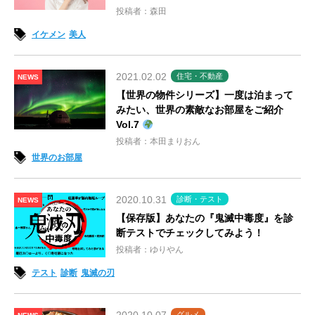
投稿者：森田
イケメン
美人
2021.02.02
住宅・不動産
NEWS
【世界の物件シリーズ】一度は泊まって
みたい、世界の素敵なお部屋をご紹介
Vol.7
投稿者：本田まりおん
世界のお部屋
2020.10.31
診断・テスト
NEWS
【保存版】あなたの『鬼滅中毒度』を診
断テストでチェックしてみよう！
投稿者：ゆりやん
テスト
診断
鬼滅の刃
グルメ