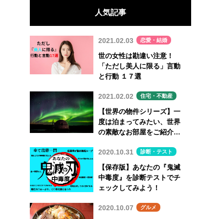
人気記事
2021.02.03
恋愛・結婚
世の女性は勘違い注意！
「ただし美人に限る」言動
と行動 １７選
2021.02.02
住宅・不動産
【世界の物件シリーズ】一
度は泊まってみたい、世界
の素敵なお部屋をご紹介
Vol.7
2020.10.31
診断・テスト
【保存版】あなたの『鬼滅
中毒度』を診断テストでチ
ェックしてみよう！
2020.10.07
グルメ