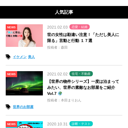
人気記事
2021.02.03
恋愛・結婚
NEWS
世の女性は勘違い注意！「ただし美人に
限る」言動と行動 １７選
投稿者：森田
イケメン
美人
2021.02.02
住宅・不動産
NEWS
【世界の物件シリーズ】一度は泊まって
みたい、世界の素敵なお部屋をご紹介
Vol.7
投稿者：本田まりおん
世界のお部屋
2020.10.31
診断・テスト
NEWS