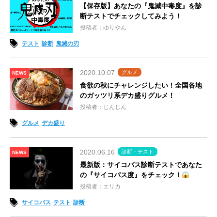
【保存版】あなたの『鬼滅中毒度』を診
断テストでチェックしてみよう！
投稿者：ゆりやん
テスト
診断
鬼滅の刃
2020.10.07
グルメ
NEWS
食欲の秋にチャレンジしたい！全国各地
のガッツリ系デカ盛りグルメ！
投稿者：じんじん
グルメ
デカ盛り
2020.06.16
診断・テスト
NEWS
最新版：サイコパス診断テストであなた
の『サイコパス度』をチェック！
投稿者：エリカ
サイコパス
テスト
診断