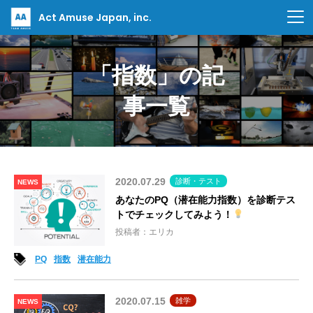
Act Amuse Japan, inc.
「指数」の記
事一覧
2020.07.29
診断・テスト
NEWS
あなたのPQ（潜在能力指数）を診断テス
トでチェックしてみよう！
投稿者：エリカ
PQ
指数
潜在能力
2020.07.15
雑学
NEWS