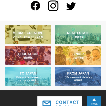
MEDIA・CREATIVE
REAL ESTATE
メディア・クリエイティブ事業
不動産事業
EDUCATION
SINIOR
教育事業
シニア事業
TO JAPAN
FROM JAPAN
（ Visitors & businesses ）
（ Businesses & visitors ）
インバウンド事業
海外事業