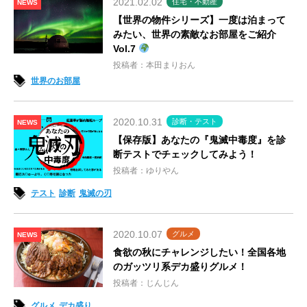
2021.02.02
住宅・不動産
NEWS
【世界の物件シリーズ】一度は泊まって
みたい、世界の素敵なお部屋をご紹介
Vol.7
投稿者：本田まりおん
世界のお部屋
2020.10.31
診断・テスト
NEWS
【保存版】あなたの『鬼滅中毒度』を診
断テストでチェックしてみよう！
投稿者：ゆりやん
テスト
診断
鬼滅の刃
2020.10.07
グルメ
NEWS
食欲の秋にチャレンジしたい！全国各地
のガッツリ系デカ盛りグルメ！
投稿者：じんじん
グルメ
デカ盛り