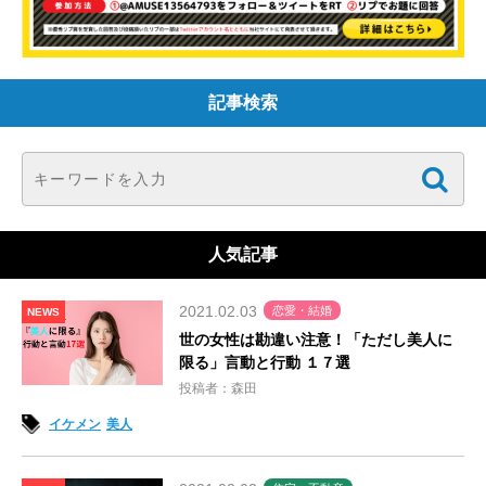
記事検索
人気記事
2021.02.03
恋愛・結婚
NEWS
世の女性は勘違い注意！「ただし美人に
限る」言動と行動 １７選
投稿者：森田
イケメン
美人