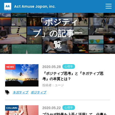
Act Amuse Japan, inc.
「ポジティ
ブ」の記事一
覧
2020.05.28
心理学
NEWS
『ポジティブ思考』と『ネガティブ思
考』の本質とは？
投稿者：ユージ
ネガティブ
ポジティブ
2020.05.22
心理学
COLUMN
プラセボ効果を上手く活用して、仕事も