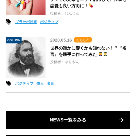
恋愛も良い方向に！
投稿者：じんじん
プラセボ効果
ポジティブ
2020.05.16
おもしろ
COLUMN
世界の誰かに響くかも知れない！？『名
言』を勝手に作ってみた
投稿者：ゆりやん
ポジティブ
偉人
名言
NEWS一覧をみる