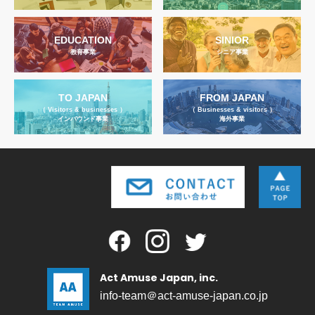
EDUCATION
SINIOR
教育事業
シニア事業
TO JAPAN
FROM JAPAN
（ Visitors & businesses ）
（ Businesses & visitors ）
インバウンド事業
海外事業
Act Amuse Japan, inc.
info-team＠act-amuse-japan.co.jp