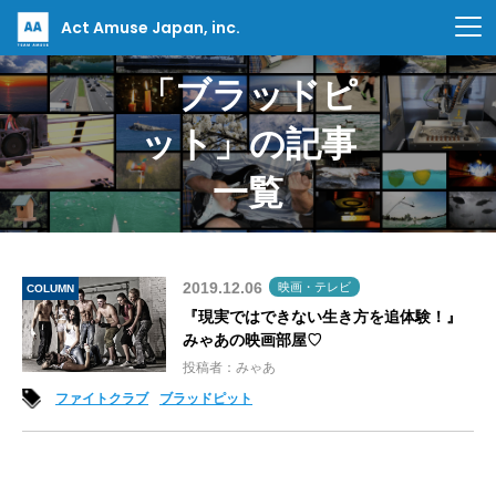
Act Amuse Japan, inc.
「ブラッドピ
ット」の記事
一覧
2019.12.06
映画・テレビ
COLUMN
『現実ではできない生き方を追体験！』
みゃあの映画部屋♡
投稿者：みゃあ
ファイトクラブ
ブラッドピット