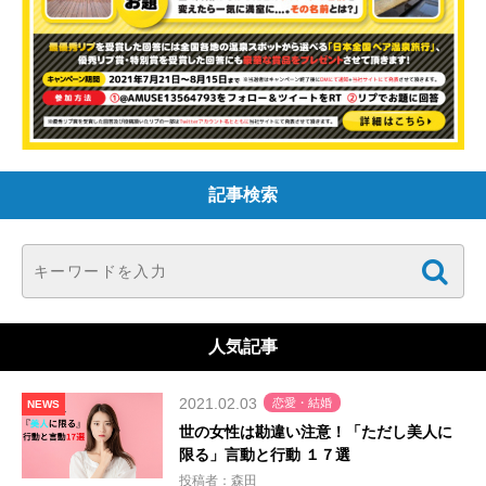
記事検索
人気記事
2021.02.03
恋愛・結婚
NEWS
世の女性は勘違い注意！「ただし美人に
限る」言動と行動 １７選
投稿者：森田