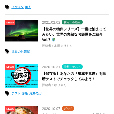
イケメン
美人
2021.02.02
住宅・不動産
NEWS
【世界の物件シリーズ】一度は泊まって
みたい、世界の素敵なお部屋をご紹介
Vol.7
投稿者：本田まりおん
世界のお部屋
2020.10.31
診断・テスト
NEWS
【保存版】あなたの『鬼滅中毒度』を診
断テストでチェックしてみよう！
投稿者：ゆりやん
テスト
診断
鬼滅の刃
2020.10.07
グルメ
NEWS