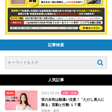
記事検索
人気記事
2021.02.03
恋愛・結婚
NEWS
世の女性は勘違い注意！「ただし美人に
限る」言動と行動 １７選
投稿者：森田