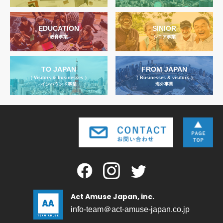
EDUCATION
SINIOR
教育事業
シニア事業
TO JAPAN
FROM JAPAN
（ Visitors & businesses ）
（ Businesses & visitors ）
インバウンド事業
海外事業
Act Amuse Japan, inc.
info-team＠act-amuse-japan.co.jp