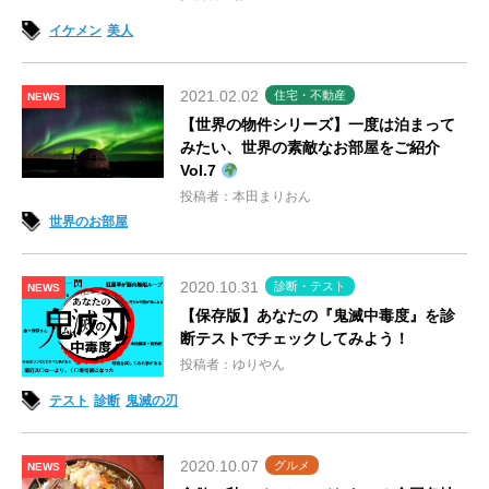
イケメン
美人
2021.02.02
住宅・不動産
NEWS
【世界の物件シリーズ】一度は泊まって
みたい、世界の素敵なお部屋をご紹介
Vol.7
投稿者：本田まりおん
世界のお部屋
2020.10.31
診断・テスト
NEWS
【保存版】あなたの『鬼滅中毒度』を診
断テストでチェックしてみよう！
投稿者：ゆりやん
テスト
診断
鬼滅の刃
2020.10.07
グルメ
NEWS