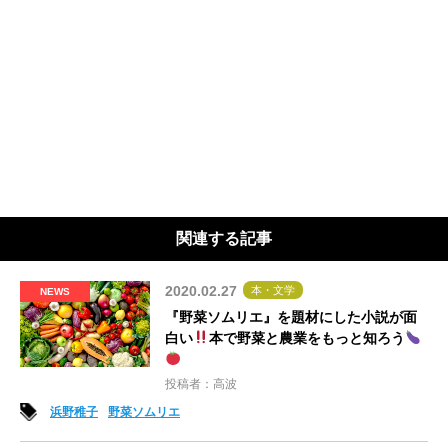
関連する記事
2020.02.27
本・文学
NEWS
『野菜ソムリエ』を題材にした小説が面
白い
本で野菜と農業をもっと知ろう
投稿者：高波
浜野稚子
野菜ソムリエ