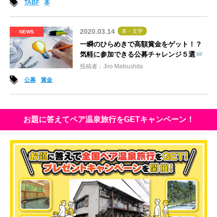
TABF
本
2020.03.14
本・文学
NEWS
一瞬のひらめきで高額賞金をゲット！？
気軽に参加できる公募チャレンジ５選
投稿者：Jiro Matsushita
公募
賞金
お題に答えてペア温泉旅行をGETキャンペーン！