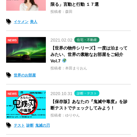
限る」言動と行動 １７選
投稿者：森田
イケメン
美人
2021.02.02
住宅・不動産
NEWS
【世界の物件シリーズ】一度は泊まって
みたい、世界の素敵なお部屋をご紹介
Vol.7
投稿者：本田まりおん
世界のお部屋
2020.10.31
診断・テスト
NEWS
【保存版】あなたの『鬼滅中毒度』を診
断テストでチェックしてみよう！
投稿者：ゆりやん
テスト
診断
鬼滅の刃