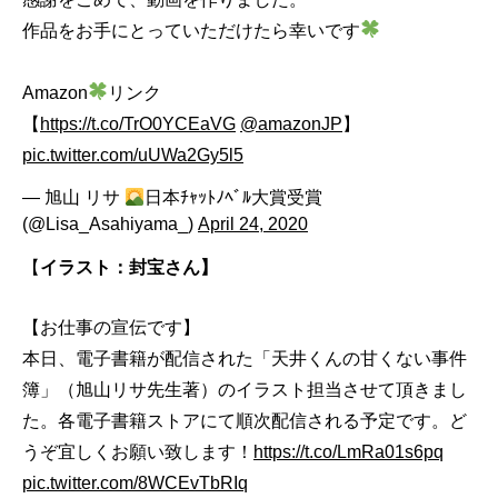
作品をお手にとっていただけたら幸いです
Amazon
リンク
【
https://t.co/TrO0YCEaVG
@amazonJP
】
pic.twitter.com/uUWa2Gy5l5
— 旭山 リサ
日本ﾁｬｯﾄﾉﾍﾞﾙ大賞受賞
(@Lisa_Asahiyama_)
April 24, 2020
【
イラスト：封宝さん】
【お仕事の宣伝です】
本日、電子書籍が配信された「天井くんの甘くない事件
簿」（旭山リサ先生著）のイラスト担当させて頂きまし
た。各電子書籍ストアにて順次配信される予定です。ど
うぞ宜しくお願い致します！
https://t.co/LmRa01s6pq
pic.twitter.com/8WCEvTbRIq