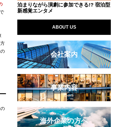
の
泊まりながら演劇に参加できる!? 宿泊型
新感覚エンタメ
で
ABOUT US
旅
仕方
身の
会社案内
事業内容
るの
海外企業の方へ