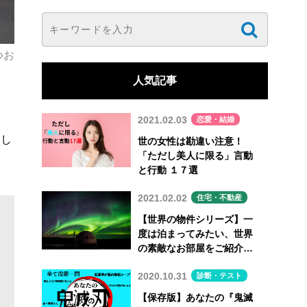
つお
人気記事
2021.02.03
恋愛・結婚
まし
世の女性は勘違い注意！
「ただし美人に限る」言動
と行動 １７選
2021.02.02
住宅・不動産
【世界の物件シリーズ】一
度は泊まってみたい、世界
の素敵なお部屋をご紹介
Vol.7
2020.10.31
診断・テスト
【保存版】あなたの『鬼滅