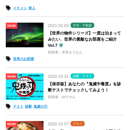
イケメン
美人
2021.02.02
住宅・不動産
NEWS
【世界の物件シリーズ】一度は泊まって
みたい、世界の素敵なお部屋をご紹介
Vol.7
投稿者：本田まりおん
世界のお部屋
2020.10.31
診断・テスト
NEWS
【保存版】あなたの『鬼滅中毒度』を診
断テストでチェックしてみよう！
投稿者：ゆりやん
テスト
診断
鬼滅の刃
2020.10.07
グルメ
NEWS