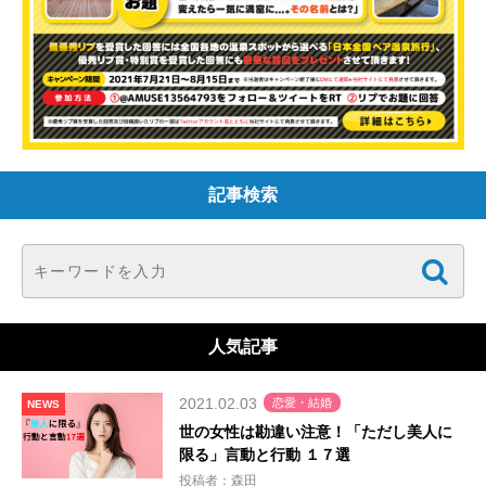
記事検索
人気記事
2021.02.03
恋愛・結婚
NEWS
世の女性は勘違い注意！「ただし美人に
限る」言動と行動 １７選
投稿者：森田