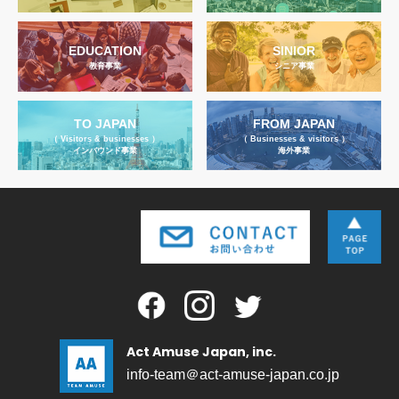
EDUCATION
SINIOR
教育事業
シニア事業
TO JAPAN
FROM JAPAN
（ Visitors & businesses ）
（ Businesses & visitors ）
インバウンド事業
海外事業
Act Amuse Japan, inc.
info-team＠act-amuse-japan.co.jp