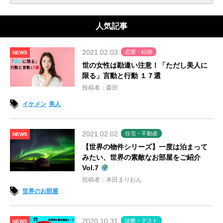
人気記事
2021.02.03
恋愛・結婚
NEWS
世の女性は勘違い注意！「ただし美人に
限る」言動と行動 １７選
投稿者：森田
イケメン
美人
2021.02.02
住宅・不動産
NEWS
【世界の物件シリーズ】一度は泊まって
みたい、世界の素敵なお部屋をご紹介
Vol.7
投稿者：本田まりおん
世界のお部屋
2020.10.31
診断・テスト
NEWS