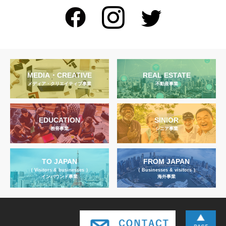
MEDIA・CREATIVE
REAL ESTATE
メディア・クリエイティブ事業
不動産事業
EDUCATION
SINIOR
教育事業
シニア事業
TO JAPAN
FROM JAPAN
（ Visitors & businesses ）
（ Businesses & visitors ）
インバウンド事業
海外事業