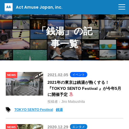
Act Amuse Japan, inc.
「銭湯」の記
事一覧
2021.02.05
イベント
NEWS
2021年の東京は銭湯が熱くする！
『TOKYO SENTO Festival 』が今年5月
に開催予定
投稿者：Jiro Matsushita
TOKYO SENTO Festival
銭湯
2020.12.29
エンタメ
NEWS