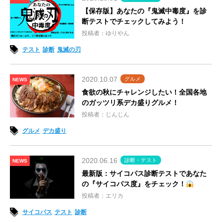
【保存版】あなたの『鬼滅中毒度』を診
断テストでチェックしてみよう！
投稿者：ゆりやん
テスト
診断
鬼滅の刃
2020.10.07
グルメ
NEWS
食欲の秋にチャレンジしたい！全国各地
のガッツリ系デカ盛りグルメ！
投稿者：じんじん
グルメ
デカ盛り
2020.06.16
診断・テスト
NEWS
最新版：サイコパス診断テストであなた
の『サイコパス度』をチェック！
投稿者：エリカ
サイコパス
テスト
診断