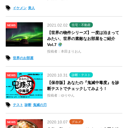
イケメン
美人
2021.02.02
住宅・不動産
NEWS
【世界の物件シリーズ】一度は泊まって
みたい、世界の素敵なお部屋をご紹介
Vol.7
投稿者：本田まりおん
世界のお部屋
2020.10.31
診断・テスト
NEWS
【保存版】あなたの『鬼滅中毒度』を診
断テストでチェックしてみよう！
投稿者：ゆりやん
テスト
診断
鬼滅の刃
2020.10.07
グルメ
NEWS