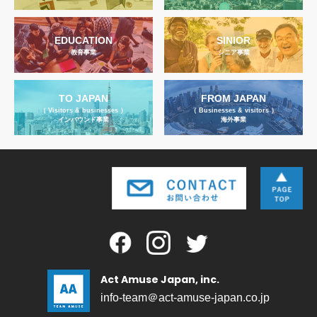
EDUCATION
SINIOR
教育事業
シニア事業
TO JAPAN
FROM JAPAN
（ Visitors & businesses ）
（ Businesses & visitors ）
インバウンド事業
海外事業
Act Amuse Japan, inc.
info-team＠act-amuse-japan.co.jp