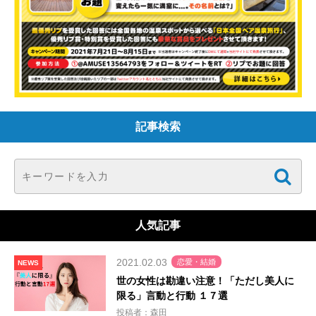
記事検索
人気記事
2021.02.03
恋愛・結婚
NEWS
世の女性は勘違い注意！「ただし美人に
限る」言動と行動 １７選
投稿者：森田