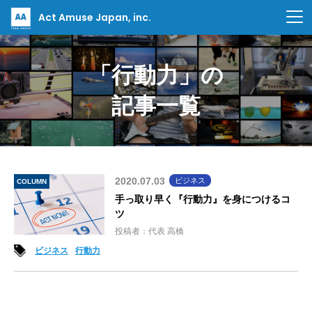
Act Amuse Japan, inc.
「行動力」の
記事一覧
2020.07.03
ビジネス
COLUMN
手っ取り早く『行動力』を身につけるコ
ツ
投稿者：代表 高橋
ビジネス
行動力