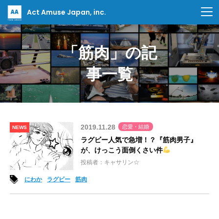
Act Amuse Japan, inc.
「筋肉」の記
事一覧
2019.11.28
恋愛・結婚
NEWS
ラグビー人気で急増！？『筋肉男子』
が、けっこう面倒くさい件
投稿者：キャサリン☆
にわか
ラグビー
筋肉