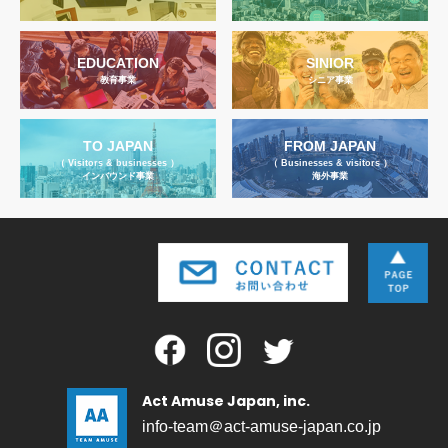
EDUCATION
SINIOR
教育事業
シニア事業
TO JAPAN
FROM JAPAN
（ Visitors & businesses ）
（ Businesses & visitors ）
インバウンド事業
海外事業
Act Amuse Japan, inc.
info-team＠act-amuse-japan.co.jp