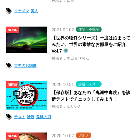
投稿者：森田
イケメン
美人
2021.02.02
住宅・不動産
NEWS
【世界の物件シリーズ】一度は泊まって
みたい、世界の素敵なお部屋をご紹介
Vol.7
投稿者：本田まりおん
世界のお部屋
2020.10.31
診断・テスト
NEWS
【保存版】あなたの『鬼滅中毒度』を診
断テストでチェックしてみよう！
投稿者：ゆりやん
テスト
診断
鬼滅の刃
2020.10.07
グルメ
NEWS