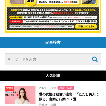
記事検索
人気記事
2021.02.03
恋愛・結婚
NEWS
世の女性は勘違い注意！「ただし美人に
限る」言動と行動 １７選
投稿者：森田