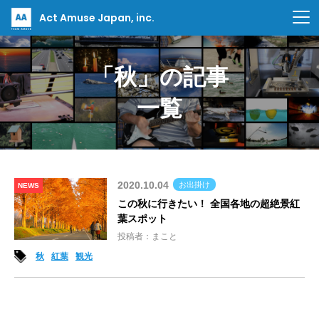
Act Amuse Japan, inc.
「秋」の記事
一覧
2020.10.04
お出掛け
NEWS
この秋に行きたい！ 全国各地の超絶景紅
葉スポット
投稿者：まこと
秋
紅葉
観光