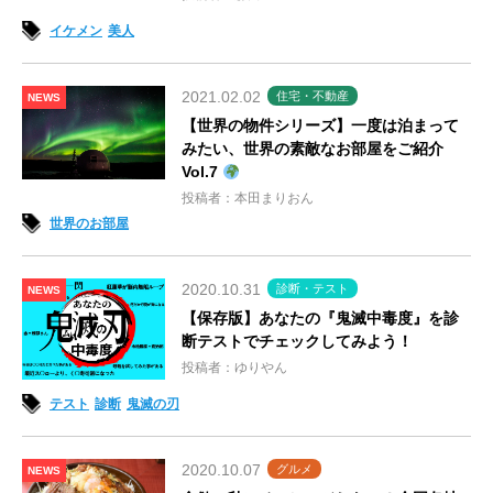
イケメン
美人
2021.02.02
住宅・不動産
NEWS
【世界の物件シリーズ】一度は泊まって
みたい、世界の素敵なお部屋をご紹介
Vol.7
投稿者：本田まりおん
世界のお部屋
2020.10.31
診断・テスト
NEWS
【保存版】あなたの『鬼滅中毒度』を診
断テストでチェックしてみよう！
投稿者：ゆりやん
テスト
診断
鬼滅の刃
2020.10.07
グルメ
NEWS