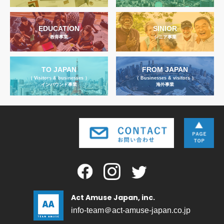
EDUCATION
SINIOR
教育事業
シニア事業
TO JAPAN
FROM JAPAN
（ Visitors & businesses ）
（ Businesses & visitors ）
インバウンド事業
海外事業
Act Amuse Japan, inc.
info-team＠act-amuse-japan.co.jp