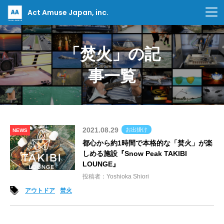
Act Amuse Japan, inc.
「焚火」の記
事一覧
2021.08.29
お出掛け
NEWS
都心から約1時間で本格的な「焚火」が楽
しめる施設『Snow Peak TAKIBI
LOUNGE』
投稿者：Yoshioka Shiori
アウトドア
焚火