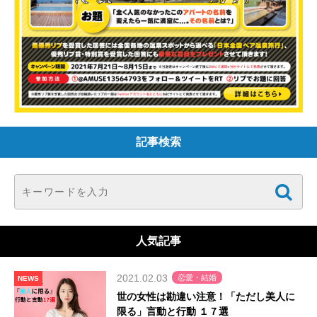
記事検索
人気記事
2021.02.03
恋愛・結婚
NEWS
世の女性は勘違い注意！「ただし美人に
限る」言動と行動 １７選