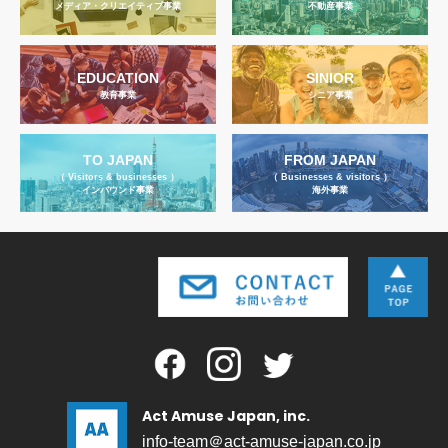
メディア・クリエイティブ事業
不動産事業
EDUCATION
SINIOR
教育事業
シニア事業
TO JAPAN
FROM JAPAN
（ Visitors & businesses ）
（ Businesses & visitors ）
インバウンド事業
海外事業
Act Amuse Japan, inc.
info-team＠act-amuse-japan.co.jp