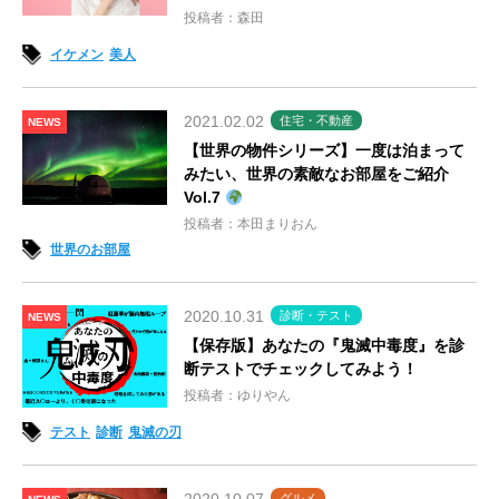
投稿者：森田
イケメン
美人
2021.02.02
住宅・不動産
NEWS
【世界の物件シリーズ】一度は泊まって
みたい、世界の素敵なお部屋をご紹介
Vol.7
投稿者：本田まりおん
世界のお部屋
2020.10.31
診断・テスト
NEWS
【保存版】あなたの『鬼滅中毒度』を診
断テストでチェックしてみよう！
投稿者：ゆりやん
テスト
診断
鬼滅の刃
グルメ