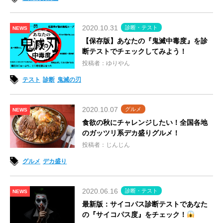
2020.10.31
診断・テスト
NEWS
【保存版】あなたの『鬼滅中毒度』を診
断テストでチェックしてみよう！
投稿者：ゆりやん
テスト
診断
鬼滅の刃
2020.10.07
グルメ
NEWS
食欲の秋にチャレンジしたい！全国各地
のガッツリ系デカ盛りグルメ！
投稿者：じんじん
グルメ
デカ盛り
2020.06.16
診断・テスト
NEWS
最新版：サイコパス診断テストであなた
の『サイコパス度』をチェック！