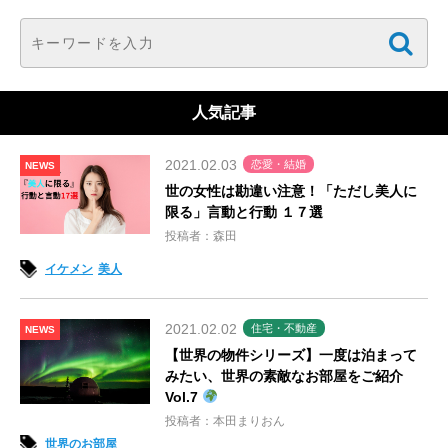
人気記事
2021.02.03
恋愛・結婚
NEWS
世の女性は勘違い注意！「ただし美人に
限る」言動と行動 １７選
投稿者：森田
イケメン
美人
2021.02.02
住宅・不動産
NEWS
【世界の物件シリーズ】一度は泊まって
みたい、世界の素敵なお部屋をご紹介
Vol.7
投稿者：本田まりおん
世界のお部屋