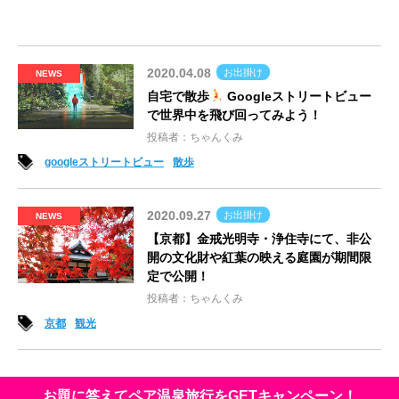
2020.04.08
お出掛け
NEWS
自宅で散歩
Googleストリートビュー
で世界中を飛び回ってみよう！
投稿者：ちゃんくみ
googleストリートビュー
散歩
2020.09.27
お出掛け
NEWS
【京都】金戒光明寺・浄住寺にて、非公
開の文化財や紅葉の映える庭園が期間限
定で公開！
投稿者：ちゃんくみ
京都
観光
お題に答えてペア温泉旅行をGETキャンペーン！