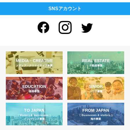
SNSアカウント
MEDIA・CREATIVE
REAL ESTATE
メディア・クリエイティブ事業
不動産事業
EDUCATION
SINIOR
教育事業
シニア事業
TO JAPAN
FROM JAPAN
（ Visitors & businesses ）
（ Businesses & visitors ）
インバウンド事業
海外事業