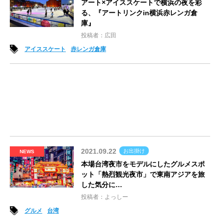
アート×アイススケートで横浜の夜を彩
る、『アートリンクin横浜赤レンガ倉
庫』
投稿者：広田
アイススケート
赤レンガ倉庫
2021.09.22
お出掛け
NEWS
本場台湾夜市をモデルにしたグルメスポ
ット「熱烈観光夜市」で東南アジアを旅
した気分に…
投稿者：よっしー
グルメ
台湾