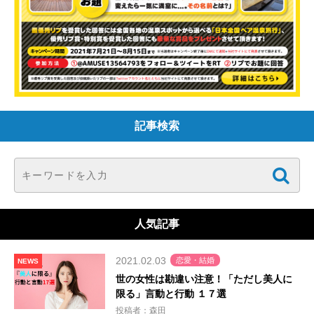
記事検索
人気記事
2021.02.03
恋愛・結婚
NEWS
世の女性は勘違い注意！「ただし美人に
限る」言動と行動 １７選
投稿者：森田