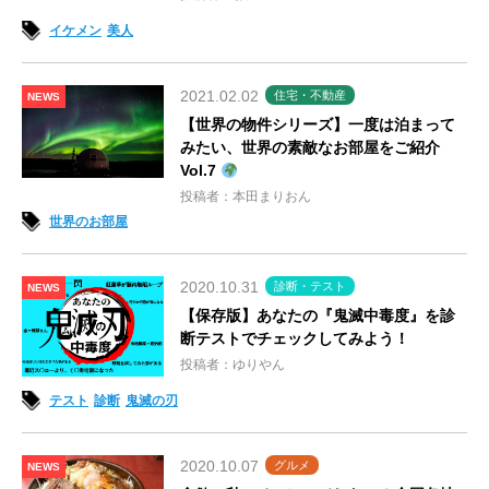
イケメン
美人
2021.02.02
住宅・不動産
NEWS
【世界の物件シリーズ】一度は泊まって
みたい、世界の素敵なお部屋をご紹介
Vol.7
投稿者：本田まりおん
世界のお部屋
2020.10.31
診断・テスト
NEWS
【保存版】あなたの『鬼滅中毒度』を診
断テストでチェックしてみよう！
投稿者：ゆりやん
テスト
診断
鬼滅の刃
2020.10.07
グルメ
NEWS