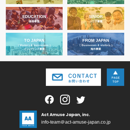
EDUCATION
SINIOR
教育事業
シニア事業
TO JAPAN
FROM JAPAN
（ Visitors & businesses ）
（ Businesses & visitors ）
インバウンド事業
海外事業
Act Amuse Japan, inc.
info-team＠act-amuse-japan.co.jp