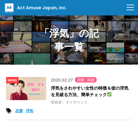
Act Amuse Japan, inc.
「浮気」の記
事一覧
2020.02.27
恋愛・結婚
NEWS
浮気をされやすい女性の特徴＆彼の浮気
を見破る方法、簡単チェック
投稿者：キャサリン☆
恋愛
浮気