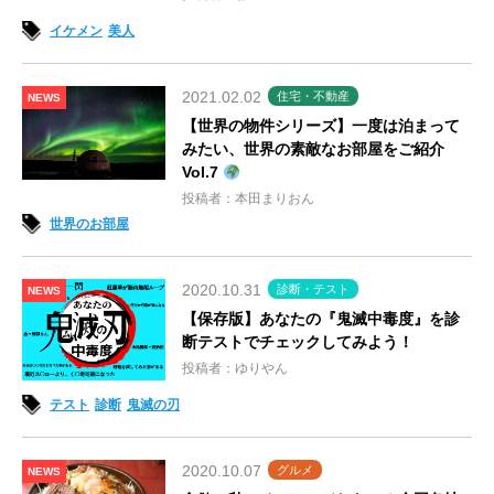
イケメン
美人
2021.02.02
住宅・不動産
NEWS
【世界の物件シリーズ】一度は泊まって
みたい、世界の素敵なお部屋をご紹介
Vol.7
投稿者：本田まりおん
世界のお部屋
2020.10.31
診断・テスト
NEWS
【保存版】あなたの『鬼滅中毒度』を診
断テストでチェックしてみよう！
投稿者：ゆりやん
テスト
診断
鬼滅の刃
2020.10.07
グルメ
NEWS