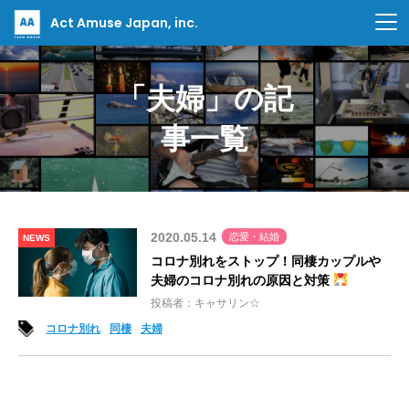
Act Amuse Japan, inc.
「夫婦」の記
事一覧
2020.05.14
恋愛・結婚
NEWS
コロナ別れをストップ！同棲カップルや
夫婦のコロナ別れの原因と対策
投稿者：キャサリン☆
コロナ別れ
同棲
夫婦