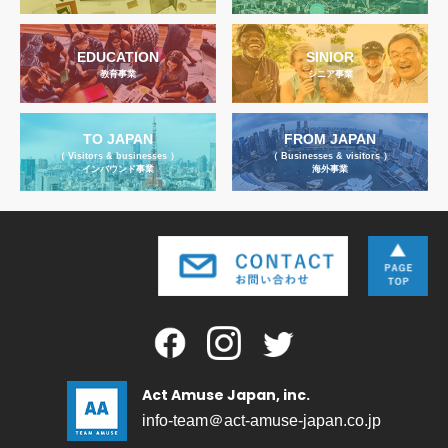
EDUCATION
SINIOR
教育事業
シニア事業
TO JAPAN
FROM JAPAN
（ Visitors & businesses ）
（ Businesses & visitors ）
インバウンド事業
海外事業
Act Amuse Japan, inc.
info-team＠act-amuse-japan.co.jp