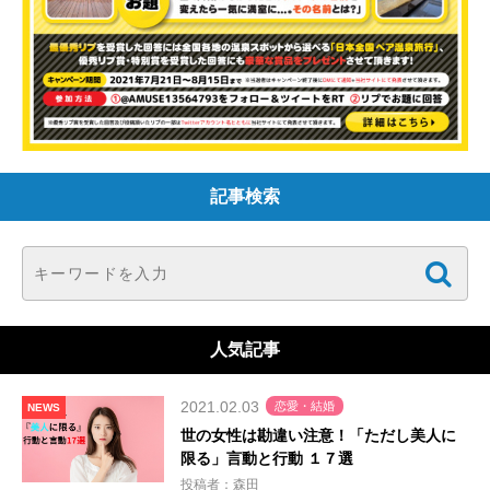
記事検索
人気記事
2021.02.03
恋愛・結婚
NEWS
世の女性は勘違い注意！「ただし美人に
限る」言動と行動 １７選
投稿者：森田