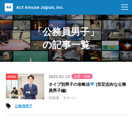
Act Amuse Japan, inc.
「公務員男子」
の記事一覧
2021.01.13
恋愛・結婚
NEWS
タイプ別男子の攻略法
(安定志向な公務
員男子編)
投稿者：モカパン
公務員男子