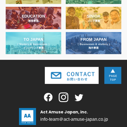
EDUCATION
SINIOR
教育事業
シニア事業
TO JAPAN
FROM JAPAN
（ Visitors & businesses ）
（ Businesses & visitors ）
インバウンド事業
海外事業
Act Amuse Japan, inc.
info-team＠act-amuse-japan.co.jp