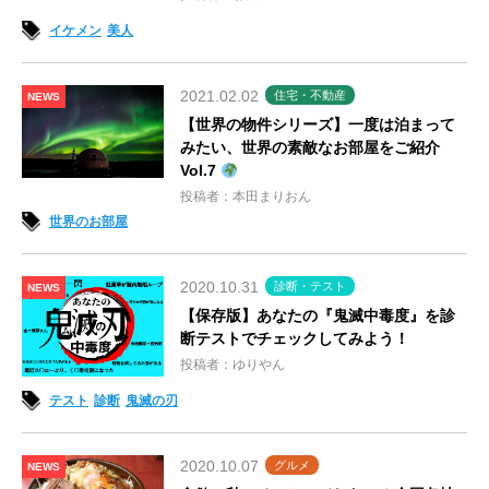
イケメン
美人
2021.02.02
住宅・不動産
NEWS
【世界の物件シリーズ】一度は泊まって
みたい、世界の素敵なお部屋をご紹介
Vol.7
投稿者：本田まりおん
世界のお部屋
2020.10.31
診断・テスト
NEWS
【保存版】あなたの『鬼滅中毒度』を診
断テストでチェックしてみよう！
投稿者：ゆりやん
テスト
診断
鬼滅の刃
2020.10.07
グルメ
NEWS