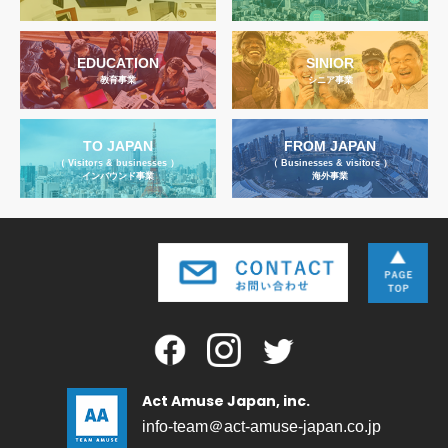
EDUCATION
SINIOR
教育事業
シニア事業
TO JAPAN
FROM JAPAN
（ Visitors & businesses ）
（ Businesses & visitors ）
インバウンド事業
海外事業
Act Amuse Japan, inc.
info-team＠act-amuse-japan.co.jp