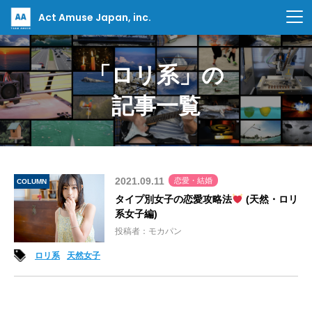
Act Amuse Japan, inc.
「ロリ系」の
記事一覧
2021.09.11
恋愛・結婚
COLUMN
タイプ別女子の恋愛攻略法
(天然・ロリ
系女子編)
投稿者：モカパン
ロリ系
天然女子