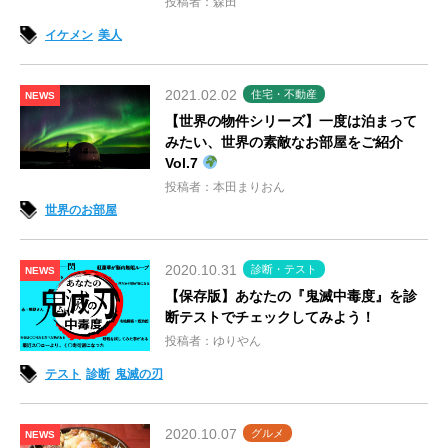
投稿者：森田
イケメン
美人
2021.02.02
住宅・不動産
NEWS
【世界の物件シリーズ】一度は泊まって
みたい、世界の素敵なお部屋をご紹介
Vol.7
投稿者：本田まりおん
世界のお部屋
2020.10.31
診断・テスト
NEWS
【保存版】あなたの『鬼滅中毒度』を診
断テストでチェックしてみよう！
投稿者：ゆりやん
テスト
診断
鬼滅の刃
2020.10.07
グルメ
NEWS