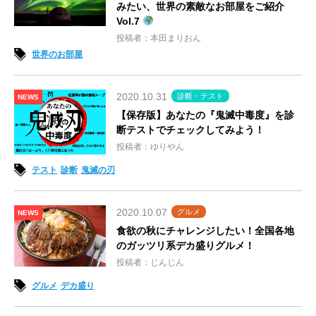
みたい、世界の素敵なお部屋をご紹介
Vol.7
投稿者：本田まりおん
世界のお部屋
2020.10.31
診断・テスト
NEWS
【保存版】あなたの『鬼滅中毒度』を診
断テストでチェックしてみよう！
投稿者：ゆりやん
テスト
診断
鬼滅の刃
2020.10.07
グルメ
NEWS
食欲の秋にチャレンジしたい！全国各地
のガッツリ系デカ盛りグルメ！
投稿者：じんじん
グルメ
デカ盛り