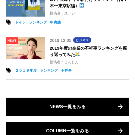
木〜東京駅編）
投稿者：ユージ
トイレ
ランキング
中央線
2019.12.05
ビジネス
NEWS
2019年度の企業の不祥事ランキングを振
り返ってみた
投稿者：じんじん
２０１９年度
ランキング
不祥事
NEWS一覧をみる
COLUMN一覧をみる