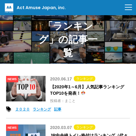
Act Amuse Japan, inc.
「ランキン
グ」の記事一
覧
2020.06.17
ランキング
NEWS
【2020年1～6月】人気記事ランキング
TOP10を発表！
投稿者：まこと
２０２０
ランキング
記事
2020.03.07
ランキング
NEWS
JR中央線トイレ格付けランキング（代々