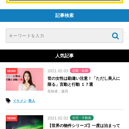
記事検索
人気記事
2021.02.03
恋愛・結婚
NEWS
世の女性は勘違い注意！「ただし美人に
限る」言動と行動 １７選
投稿者：森田
イケメン
美人
2021.02.02
住宅・不動産
NEWS
【世界の物件シリーズ】一度は泊まって