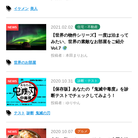
イケメン
美人
2021.02.02
住宅・不動産
NEWS
【世界の物件シリーズ】一度は泊まって
みたい、世界の素敵なお部屋をご紹介
Vol.7
投稿者：本田まりおん
世界のお部屋
2020.10.31
診断・テスト
NEWS
【保存版】あなたの『鬼滅中毒度』を診
断テストでチェックしてみよう！
投稿者：ゆりやん
テスト
診断
鬼滅の刃
2020.10.07
グルメ
NEWS