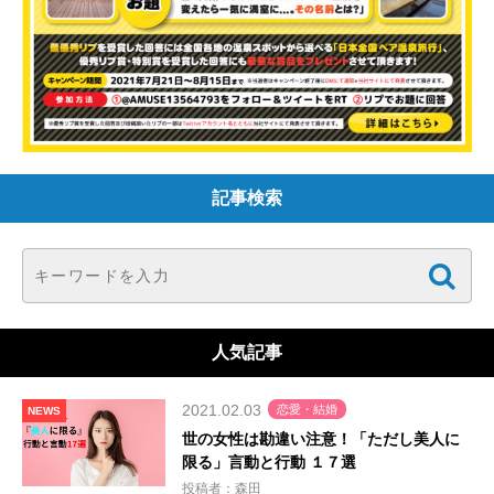
記事検索
人気記事
2021.02.03
恋愛・結婚
NEWS
世の女性は勘違い注意！「ただし美人に
限る」言動と行動 １７選
投稿者：森田