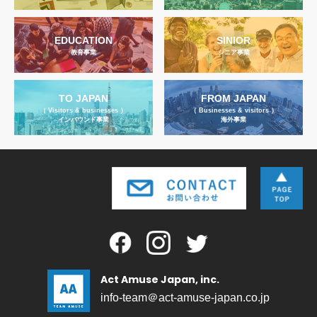
EDUCATION
SINIOR
教育事業
シニア事業
TO JAPAN
FROM JAPAN
（ Visitors & businesses ）
（ Businesses & visitors ）
インバウンド事業
海外事業
Act Amuse Japan, inc.
info-team＠act-amuse-japan.co.jp