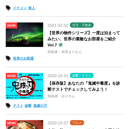
イケメン
美人
2021.02.02
住宅・不動産
NEWS
【世界の物件シリーズ】一度は泊まって
みたい、世界の素敵なお部屋をご紹介
Vol.7
投稿者：本田まりおん
世界のお部屋
2020.10.31
診断・テスト
NEWS
【保存版】あなたの『鬼滅中毒度』を診
断テストでチェックしてみよう！
投稿者：ゆりやん
テスト
診断
鬼滅の刃
2020.10.07
グルメ
NEWS