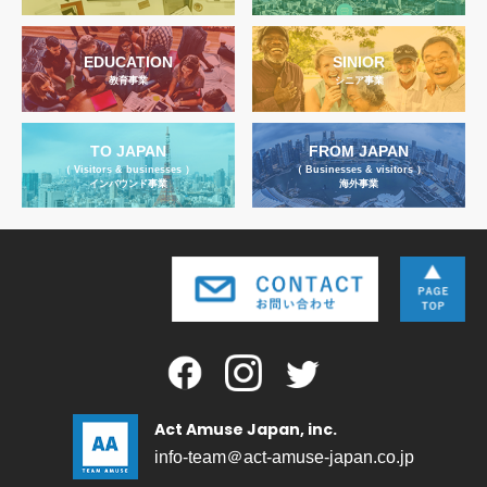
EDUCATION
SINIOR
教育事業
シニア事業
TO JAPAN
FROM JAPAN
（ Visitors & businesses ）
（ Businesses & visitors ）
インバウンド事業
海外事業
Act Amuse Japan, inc.
info-team＠act-amuse-japan.co.jp