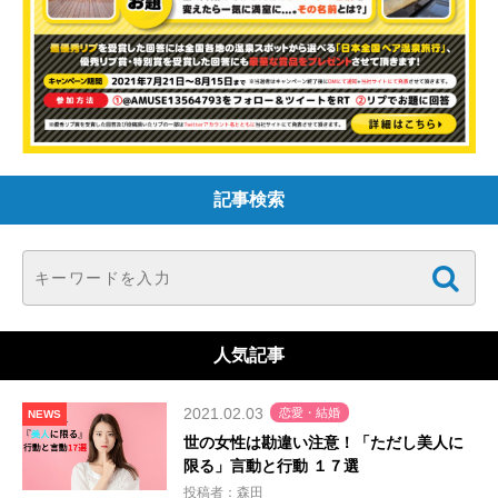
記事検索
人気記事
2021.02.03
恋愛・結婚
NEWS
世の女性は勘違い注意！「ただし美人に
限る」言動と行動 １７選
投稿者：森田