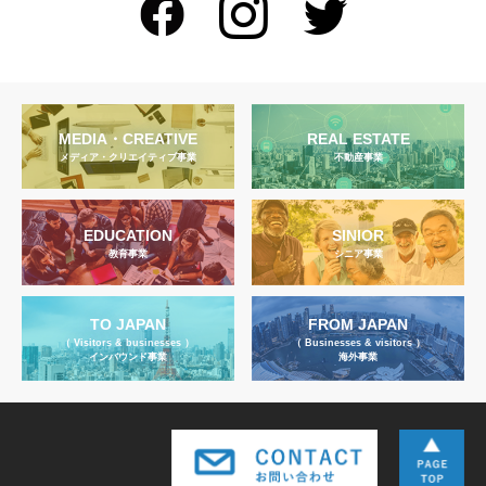
MEDIA・CREATIVE
REAL ESTATE
メディア・クリエイティブ事業
不動産事業
EDUCATION
SINIOR
教育事業
シニア事業
TO JAPAN
FROM JAPAN
（ Visitors & businesses ）
（ Businesses & visitors ）
インバウンド事業
海外事業