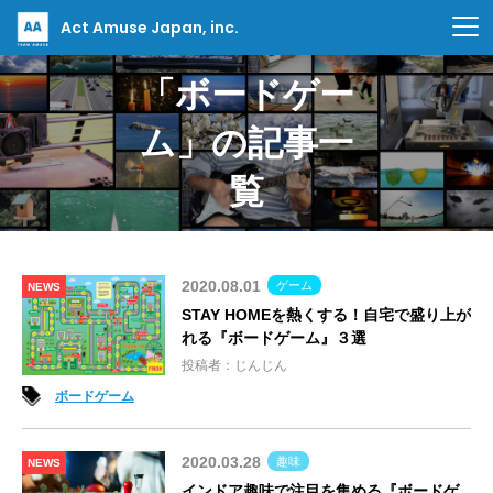
Act Amuse Japan, inc.
「ボードゲー
ム」の記事一
覧
2020.08.01
ゲーム
NEWS
STAY HOMEを熱くする！自宅で盛り上が
れる『ボードゲーム』３選
投稿者：じんじん
ボードゲーム
2020.03.28
趣味
NEWS
インドア趣味で注目を集める『ボードゲ