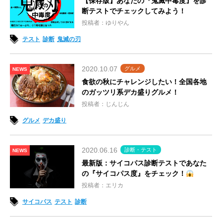
【保存版】あなたの『鬼滅中毒度』を診
断テストでチェックしてみよう！
投稿者：ゆりやん
テスト
診断
鬼滅の刃
2020.10.07
グルメ
NEWS
食欲の秋にチャレンジしたい！全国各地
のガッツリ系デカ盛りグルメ！
投稿者：じんじん
グルメ
デカ盛り
2020.06.16
診断・テスト
NEWS
最新版：サイコパス診断テストであなた
の『サイコパス度』をチェック！
投稿者：エリカ
サイコパス
テスト
診断