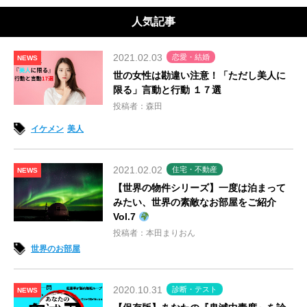
人気記事
2021.02.03
恋愛・結婚
NEWS
世の女性は勘違い注意！「ただし美人に
限る」言動と行動 １７選
投稿者：森田
イケメン
美人
2021.02.02
住宅・不動産
NEWS
【世界の物件シリーズ】一度は泊まって
みたい、世界の素敵なお部屋をご紹介
Vol.7
投稿者：本田まりおん
世界のお部屋
2020.10.31
診断・テスト
NEWS