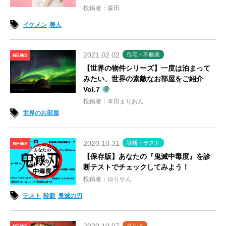
投稿者：森田
イケメン
美人
2021.02.02
住宅・不動産
NEWS
【世界の物件シリーズ】一度は泊まって
みたい、世界の素敵なお部屋をご紹介
Vol.7
投稿者：本田まりおん
世界のお部屋
2020.10.31
診断・テスト
NEWS
【保存版】あなたの『鬼滅中毒度』を診
断テストでチェックしてみよう！
投稿者：ゆりやん
テスト
診断
鬼滅の刃
グルメ