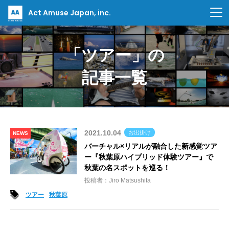
Act Amuse Japan, inc.
「ツアー」の
記事一覧
2021.10.04
お出掛け
NEWS
バーチャル×リアルが融合した新感覚ツア
ー『秋葉原ハイブリッド体験ツアー』で
秋葉の名スポットを巡る！
投稿者：Jiro Matsushita
ツアー
秋葉原