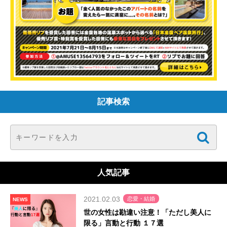
記事検索
人気記事
2021.02.03
恋愛・結婚
NEWS
世の女性は勘違い注意！「ただし美人に
限る」言動と行動 １７選