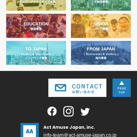
メディア・クリエイティブ事業
不動産事業
EDUCATION
SINIOR
教育事業
シニア事業
TO JAPAN
FROM JAPAN
（ Visitors & businesses ）
（ Businesses & visitors ）
インバウンド事業
海外事業
Act Amuse Japan, inc.
info-team＠act-amuse-japan.co.jp