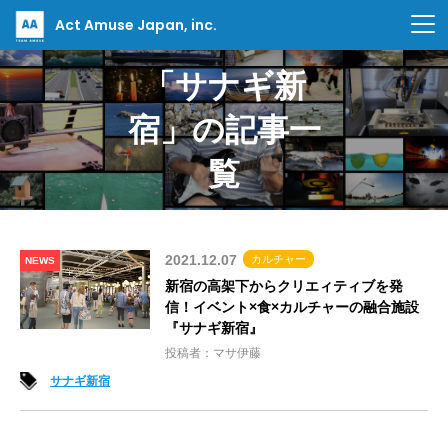
Act Amuse Japan, inc.
「サナギ新
宿」の記事一
覧
2021.12.07
カルチャー
NEWS
新宿の高架下からクリエィティブを発
信！イベント×食×カルチャーの融合施設
『サナギ新宿』
投稿者：マサ伊藤
サナギ新宿