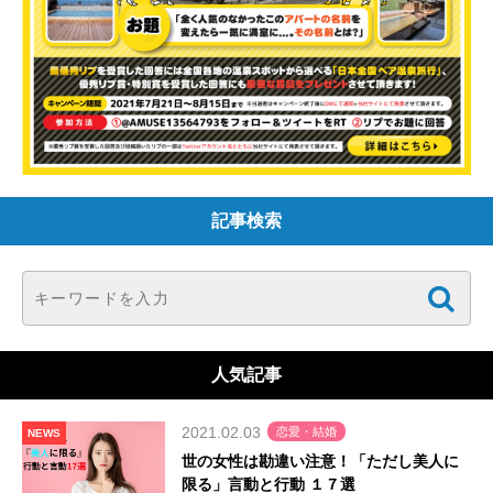
記事検索
人気記事
2021.02.03
恋愛・結婚
NEWS
世の女性は勘違い注意！「ただし美人に
限る」言動と行動 １７選