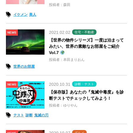
投稿者：森田
イケメン
美人
2021.02.02
住宅・不動産
NEWS
【世界の物件シリーズ】一度は泊まって
みたい、世界の素敵なお部屋をご紹介
Vol.7
投稿者：本田まりおん
世界のお部屋
2020.10.31
診断・テスト
NEWS
【保存版】あなたの『鬼滅中毒度』を診
断テストでチェックしてみよう！
投稿者：ゆりやん
テスト
診断
鬼滅の刃
グルメ