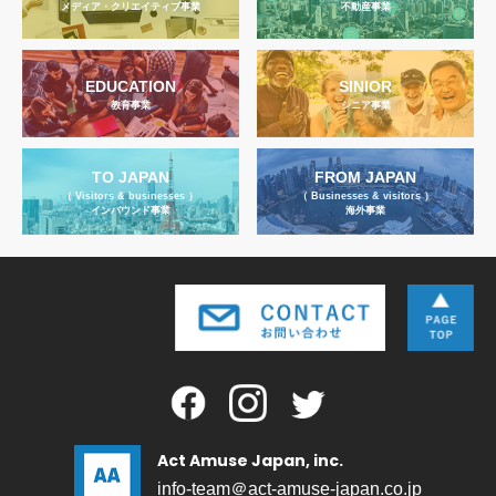
メディア・クリエイティブ事業
不動産事業
EDUCATION
SINIOR
教育事業
シニア事業
TO JAPAN
FROM JAPAN
（ Visitors & businesses ）
（ Businesses & visitors ）
インバウンド事業
海外事業
Act Amuse Japan, inc.
info-team＠act-amuse-japan.co.jp