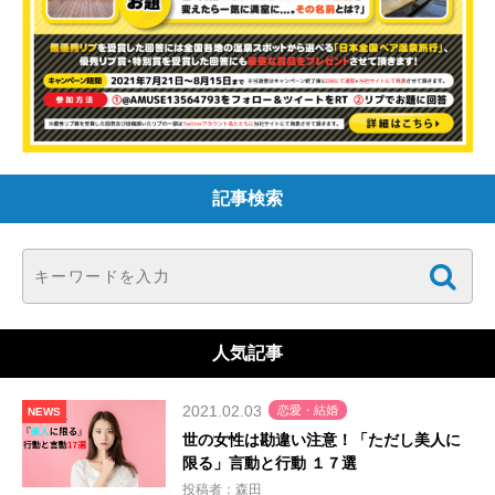
記事検索
人気記事
2021.02.03
恋愛・結婚
NEWS
世の女性は勘違い注意！「ただし美人に
限る」言動と行動 １７選
投稿者：森田