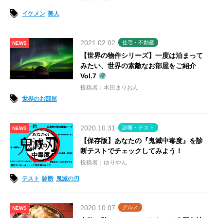
イケメン
美人
2021.02.02
住宅・不動産
NEWS
【世界の物件シリーズ】一度は泊まって
みたい、世界の素敵なお部屋をご紹介
Vol.7
投稿者：本田まりおん
世界のお部屋
2020.10.31
診断・テスト
NEWS
【保存版】あなたの『鬼滅中毒度』を診
断テストでチェックしてみよう！
投稿者：ゆりやん
テスト
診断
鬼滅の刃
2020.10.07
グルメ
NEWS