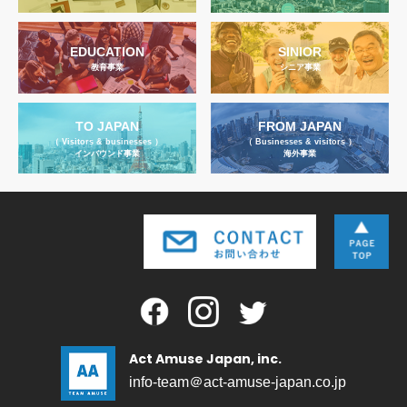
EDUCATION
SINIOR
教育事業
シニア事業
TO JAPAN
FROM JAPAN
（ Visitors & businesses ）
（ Businesses & visitors ）
インバウンド事業
海外事業
Act Amuse Japan, inc.
info-team＠act-amuse-japan.co.jp