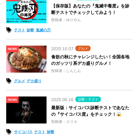
【保存版】あなたの『鬼滅中毒度』を診
断テストでチェックしてみよう！
投稿者：ゆりやん
テスト
診断
鬼滅の刃
2020.10.07
グルメ
NEWS
食欲の秋にチャレンジしたい！全国各地
のガッツリ系デカ盛りグルメ！
投稿者：じんじん
グルメ
デカ盛り
2020.06.16
診断・テスト
NEWS
最新版：サイコパス診断テストであなた
の『サイコパス度』をチェック！
投稿者：エリカ
サイコパス
テスト
診断