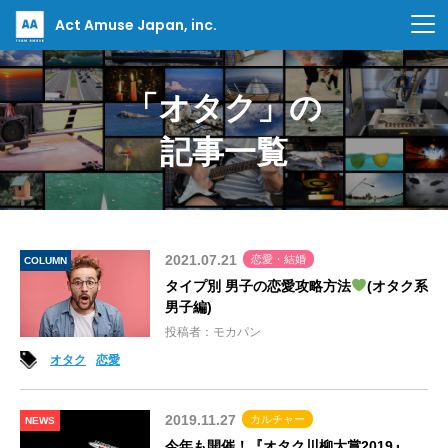
Act Amuse Japan, inc.
「オタク」の
記事一覧
2021.07.21
恋愛・結婚
COLUMN
タイプ別 男子の恋愛攻略方法
(オタク系
男子編)
投稿者：モカパン
オタク
恋愛
2019.11.27
カルチャー
NEWS
今年も開催！『オタク川柳大賞2019』