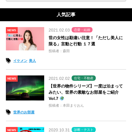
人気記事
2021.02.03
恋愛・結婚
NEWS
世の女性は勘違い注意！「ただし美人に
限る」言動と行動 １７選
投稿者：森田
イケメン
美人
2021.02.02
住宅・不動産
NEWS
【世界の物件シリーズ】一度は泊まって
みたい、世界の素敵なお部屋をご紹介
Vol.7
投稿者：本田まりおん
世界のお部屋
2020.10.31
診断・テスト
NEWS