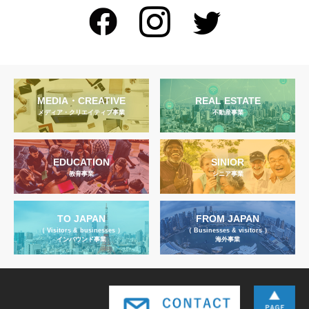
MEDIA・CREATIVE
REAL ESTATE
メディア・クリエイティブ事業
不動産事業
EDUCATION
SINIOR
教育事業
シニア事業
TO JAPAN
FROM JAPAN
（ Visitors & businesses ）
（ Businesses & visitors ）
インバウンド事業
海外事業