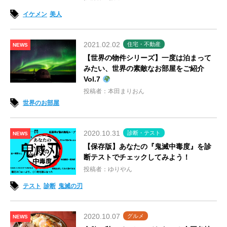
イケメン
美人
2021.02.02
住宅・不動産
NEWS
【世界の物件シリーズ】一度は泊まって
みたい、世界の素敵なお部屋をご紹介
Vol.7
投稿者：本田まりおん
世界のお部屋
2020.10.31
診断・テスト
NEWS
【保存版】あなたの『鬼滅中毒度』を診
断テストでチェックしてみよう！
投稿者：ゆりやん
テスト
診断
鬼滅の刃
2020.10.07
グルメ
NEWS