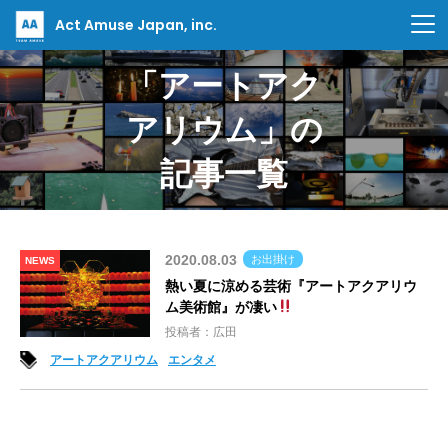
Act Amuse Japan, inc.
「アートアク
アリウム」の
記事一覧
2020.08.03
お出掛け
NEWS
熱い夏に涼める芸術『アートアクアリウ
ム美術館』が凄い
投稿者：広田
アートアクアリウム
エンタメ