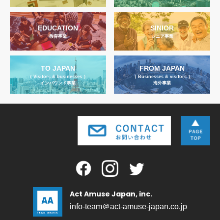
EDUCATION
SINIOR
教育事業
シニア事業
TO JAPAN
FROM JAPAN
（ Visitors & businesses ）
（ Businesses & visitors ）
インバウンド事業
海外事業
Act Amuse Japan, inc.
info-team＠act-amuse-japan.co.jp