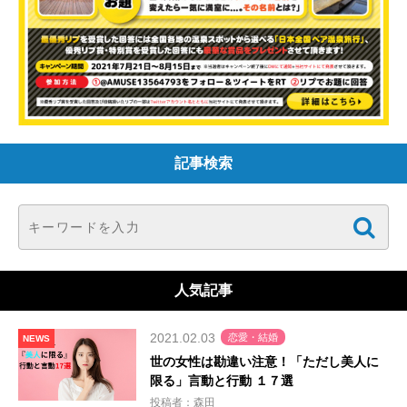
記事検索
人気記事
2021.02.03
恋愛・結婚
NEWS
世の女性は勘違い注意！「ただし美人に
限る」言動と行動 １７選
投稿者：森田