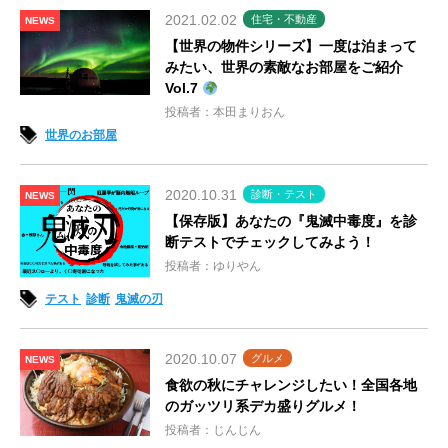
2021.02.02
住宅・不動産
NEWS
【世界の物件シリーズ】一度は泊まって
みたい、世界の素敵なお部屋をご紹介
Vol.7
投稿者：本田まりおん
世界のお部屋
2020.10.31
診断・テスト
NEWS
【保存版】あなたの『鬼滅中毒度』を診
断テストでチェックしてみよう！
投稿者：ゆりやん
テスト
診断
鬼滅の刃
2020.10.07
グルメ
NEWS
食欲の秋にチャレンジしたい！全国各地
のガッツリ系デカ盛りグルメ！
投稿者：じんじん