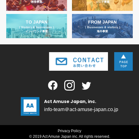
教育事業
シニア事業
TO JAPAN
FROM JAPAN
（ Visitors & businesses ）
（ Businesses & visitors ）
インバウンド事業
海外事業
Act Amuse Japan, inc.
info-team＠act-amuse-japan.co.jp
Privacy Policy
© 2019 Act Amuse Japan inc. All rights reserved.