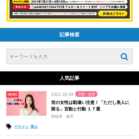
記事検索
人気記事
2021.02.03
恋愛・結婚
NEWS
世の女性は勘違い注意！「ただし美人に
限る」言動と行動 １７選
投稿者：森田
イケメン
美人