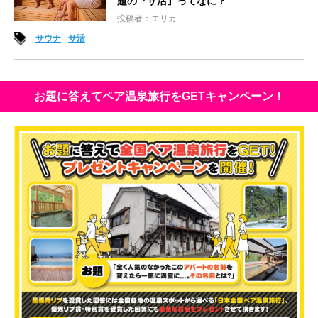
題の『サ活』ってなに？
投稿者：エリカ
サウナ
サ活
お題に答えてペア温泉旅行をGETキャンペーン！