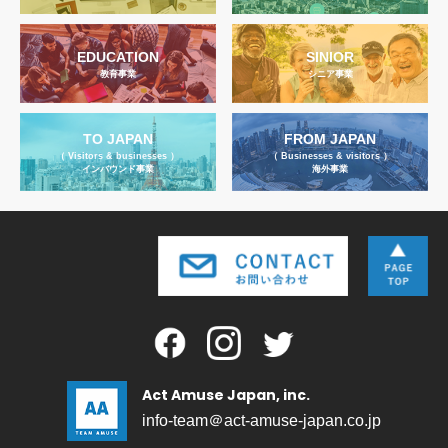
EDUCATION
SINIOR
教育事業
シニア事業
TO JAPAN
FROM JAPAN
（ Visitors & businesses ）
（ Businesses & visitors ）
インバウンド事業
海外事業
Act Amuse Japan, inc.
info-team＠act-amuse-japan.co.jp