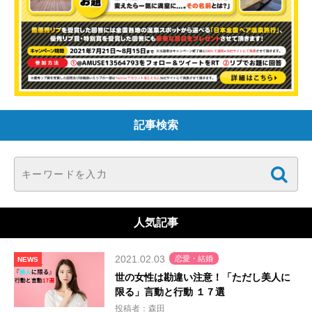
記事検索
人気記事
2021.02.03
恋愛・結婚
NEWS
世の女性は勘違い注意！「ただし美人に
限る」言動と行動 １７選
投稿者：森田