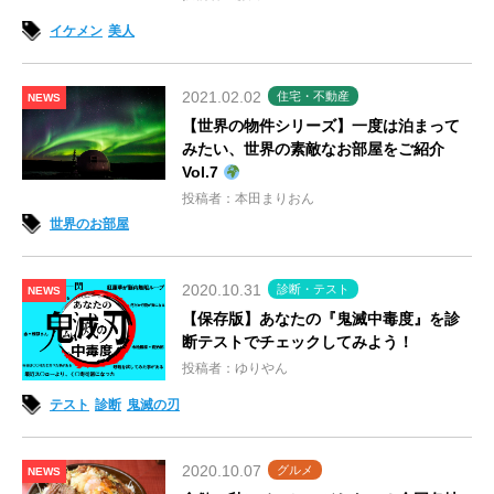
イケメン
美人
2021.02.02
住宅・不動産
NEWS
【世界の物件シリーズ】一度は泊まって
みたい、世界の素敵なお部屋をご紹介
Vol.7
投稿者：本田まりおん
世界のお部屋
2020.10.31
診断・テスト
NEWS
【保存版】あなたの『鬼滅中毒度』を診
断テストでチェックしてみよう！
投稿者：ゆりやん
テスト
診断
鬼滅の刃
2020.10.07
グルメ
NEWS