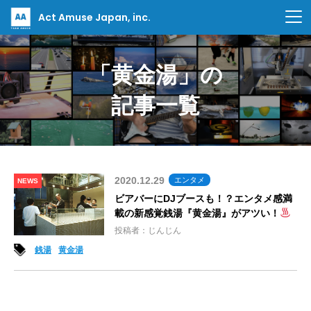
Act Amuse Japan, inc.
「黄金湯」の
記事一覧
2020.12.29
エンタメ
NEWS
ビアバーにDJブースも！？エンタメ感満
載の新感覚銭湯『黄金湯』がアツい！
投稿者：じんじん
銭湯
黄金湯