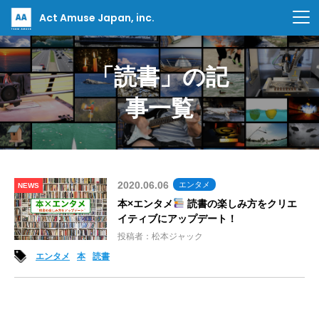
Act Amuse Japan, inc.
「読書」の記
事一覧
2020.06.06
エンタメ
NEWS
本×エンタメ
読書の楽しみ方をクリエ
イティブにアップデート！
投稿者：松本ジャック
エンタメ
本
読書