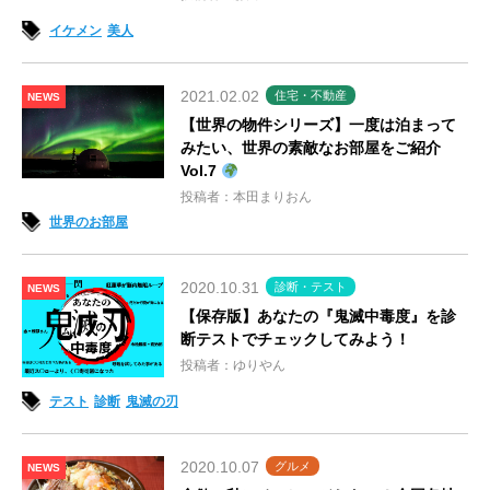
イケメン
美人
2021.02.02
住宅・不動産
NEWS
【世界の物件シリーズ】一度は泊まって
みたい、世界の素敵なお部屋をご紹介
Vol.7
投稿者：本田まりおん
世界のお部屋
2020.10.31
診断・テスト
NEWS
【保存版】あなたの『鬼滅中毒度』を診
断テストでチェックしてみよう！
投稿者：ゆりやん
テスト
診断
鬼滅の刃
2020.10.07
グルメ
NEWS