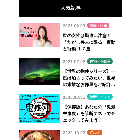
人気記事
2021.02.03
恋愛・結婚
世の女性は勘違い注意！
「ただし美人に限る」言動
と行動 １７選
2021.02.02
住宅・不動産
【世界の物件シリーズ】一
度は泊まってみたい、世界
の素敵なお部屋をご紹介
Vol.7
2020.10.31
診断・テスト
【保存版】あなたの『鬼滅
中毒度』を診断テストでチ
ェックしてみよう！
2020.10.07
グルメ