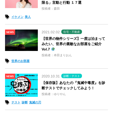
限る」言動と行動 １７選
投稿者：森田
イケメン
美人
2021.02.02
住宅・不動産
NEWS
【世界の物件シリーズ】一度は泊まって
みたい、世界の素敵なお部屋をご紹介
Vol.7
投稿者：本田まりおん
世界のお部屋
2020.10.31
診断・テスト
NEWS
【保存版】あなたの『鬼滅中毒度』を診
断テストでチェックしてみよう！
投稿者：ゆりやん
テスト
診断
鬼滅の刃