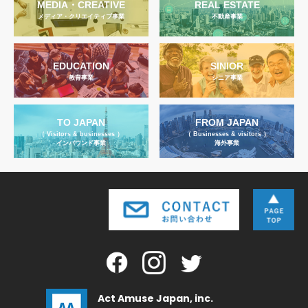
MEDIA・CREATIVE
REAL ESTATE
メディア・クリエイティブ事業
不動産事業
EDUCATION
SINIOR
教育事業
シニア事業
TO JAPAN
FROM JAPAN
（ Visitors & businesses ）
（ Businesses & visitors ）
インバウンド事業
海外事業
Act Amuse Japan, inc.