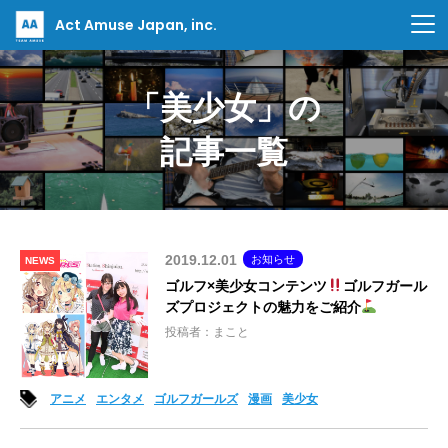
Act Amuse Japan, inc.
「美少女」の
記事一覧
2019.12.01
お知らせ
NEWS
ゴルフ×美少女コンテンツ
ゴルフガール
ズプロジェクトの魅力をご紹介
投稿者：まこと
アニメ
エンタメ
ゴルフガールズ
漫画
美少女