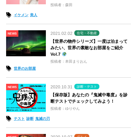
投稿者：森田
イケメン
美人
2021.02.02
住宅・不動産
NEWS
【世界の物件シリーズ】一度は泊まって
みたい、世界の素敵なお部屋をご紹介
Vol.7
投稿者：本田まりおん
世界のお部屋
2020.10.31
診断・テスト
NEWS
【保存版】あなたの『鬼滅中毒度』を診
断テストでチェックしてみよう！
投稿者：ゆりやん
テスト
診断
鬼滅の刃
グルメ