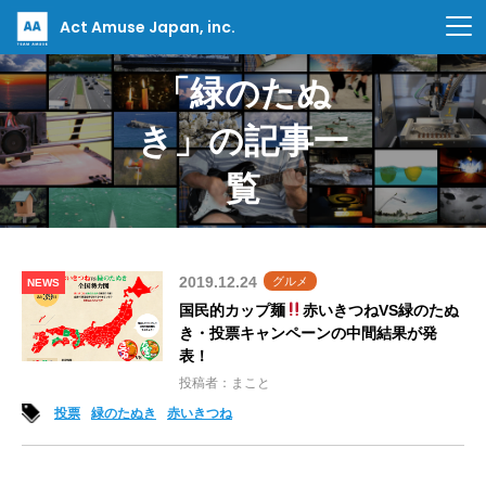
Act Amuse Japan, inc.
「緑のたぬ
き」の記事一
覧
2019.12.24
グルメ
NEWS
国民的カップ麺
赤いきつねVS緑のたぬ
き・投票キャンペーンの中間結果が発
表！
投稿者：まこと
投票
緑のたぬき
赤いきつね