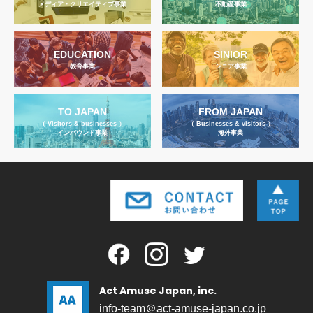
メディア・クリエイティブ事業
不動産事業
EDUCATION
SINIOR
教育事業
シニア事業
TO JAPAN
FROM JAPAN
（ Visitors & businesses ）
（ Businesses & visitors ）
インバウンド事業
海外事業
Act Amuse Japan, inc.
info-team＠act-amuse-japan.co.jp