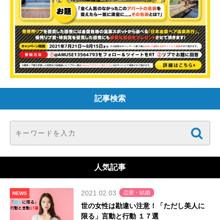
記事検索
人気記事
2021.02.03
恋愛・結婚
NEWS
世の女性は勘違い注意！「ただし美人に
限る」言動と行動 １７選