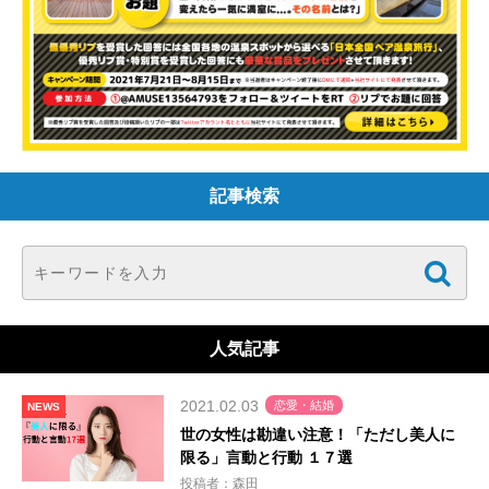
記事検索
人気記事
2021.02.03
恋愛・結婚
NEWS
世の女性は勘違い注意！「ただし美人に
限る」言動と行動 １７選
投稿者：森田