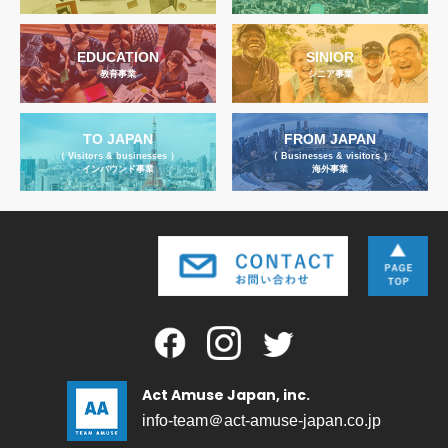
EDUCATION
SINIOR
教育事業
シニア事業
TO JAPAN
FROM JAPAN
（ Visitors & businesses ）
（ Businesses & visitors ）
インバウンド事業
海外事業
Act Amuse Japan, inc.
info-team＠act-amuse-japan.co.jp