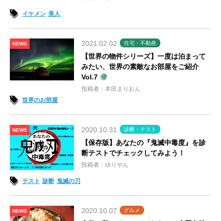
イケメン
美人
2021.02.02
住宅・不動産
NEWS
【世界の物件シリーズ】一度は泊まって
みたい、世界の素敵なお部屋をご紹介
Vol.7
投稿者：本田まりおん
世界のお部屋
2020.10.31
診断・テスト
NEWS
【保存版】あなたの『鬼滅中毒度』を診
断テストでチェックしてみよう！
投稿者：ゆりやん
テスト
診断
鬼滅の刃
2020.10.07
グルメ
NEWS