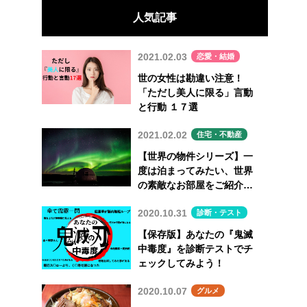
人気記事
2021.02.03
恋愛・結婚
世の女性は勘違い注意！
「ただし美人に限る」言動
と行動 １７選
2021.02.02
住宅・不動産
【世界の物件シリーズ】一
度は泊まってみたい、世界
の素敵なお部屋をご紹介
Vol.7
2020.10.31
診断・テスト
【保存版】あなたの『鬼滅
中毒度』を診断テストでチ
ェックしてみよう！
2020.10.07
グルメ