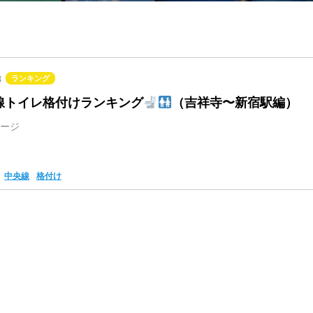
8
ランキング
線トイレ格付けランキング
（吉祥寺〜新宿駅編）
ージ
中央線
格付け