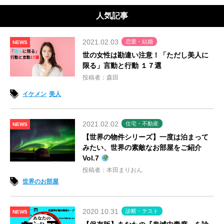
人気記事
2021.02.03
恋愛・結婚
NEWS
世の女性は勘違い注意！「ただし美人に
限る」言動と行動 １７選
投稿者：森田
イケメン
美人
2021.02.02
住宅・不動産
NEWS
【世界の物件シリーズ】一度は泊まって
みたい、世界の素敵なお部屋をご紹介
Vol.7
投稿者：本田まりおん
世界のお部屋
2020.10.31
診断・テスト
NEWS