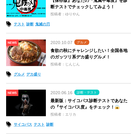
【保存版】あなたの『鬼滅中毒度』を診
断テストでチェックしてみよう！
投稿者：ゆりやん
テスト
診断
鬼滅の刃
2020.10.07
グルメ
NEWS
食欲の秋にチャレンジしたい！全国各地
のガッツリ系デカ盛りグルメ！
投稿者：じんじん
グルメ
デカ盛り
2020.06.16
診断・テスト
NEWS
最新版：サイコパス診断テストであなた
の『サイコパス度』をチェック！
投稿者：エリカ
サイコパス
テスト
診断