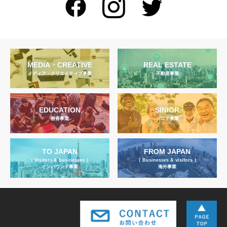
MEDIA・CREATIVE
REAL ESTATE
メディア・クリエイティブ事業
不動産事業
EDUCATION
SINIOR
教育事業
シニア事業
TO JAPAN
FROM JAPAN
（ Visitors & businesses ）
（ Businesses & visitors ）
インバウンド事業
海外事業