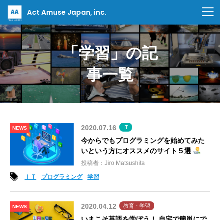
Act Amuse Japan, inc.
「学習」の記
事一覧
2020.07.16
IT
NEWS
今からでもプログラミングを始めてみた
いという方にオススメのサイト５選
投稿者：Jiro Matsushita
ＩＴ
プログラミング
学習
2020.04.12
教育・学習
NEWS
いまこそ英語を学ぼう！ 自宅で簡単にで